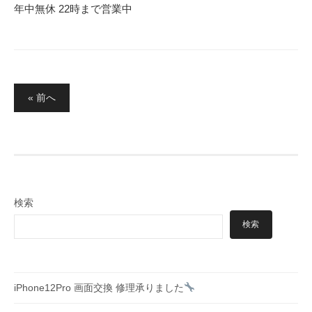
年中無休 22時まで営業中
投
« 前へ
稿
の
ペ
ー
ジ
検索
送
検索
り
iPhone12Pro 画面交換 修理承りました