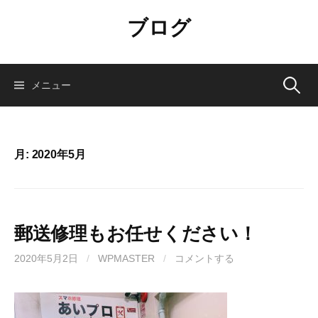
コ
ブログ
ン
テ
ン
ツ
検
メニュー
へ
ス
索:
キ
ッ
月:
2020年5月
プ
郵送修理もお任せください！
2020年5月2日
/
WPMASTER
/
コメントする