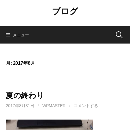
コ
ブログ
ン
テ
ン
ツ
検
メニュー
へ
ス
索:
キ
ッ
月:
2017年8月
プ
夏の終わり
2017年8月31日
/
WPMASTER
/
コメントする