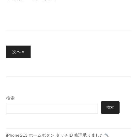
投
次へ »
稿
の
ペ
ー
ジ
検索
送
検索
り
iPhoneSE3 ホームボタン タッチID 修理承りました