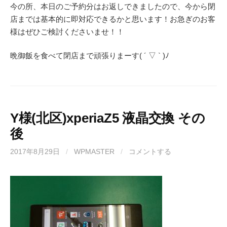
今の所、本日のご予約分はお返しできましたので、今から閉
店までは基本的に即対応できるかと思います！お急ぎのお客
様はぜひご検討くださいませ！！
晩御飯を食べて閉店まで頑張りまーす( ´ ▽ ` )ﾉ
Y様(北区)xperiaZ5 液晶交換 その
後
2017年8月29日
/
WPMASTER
/
コメントする