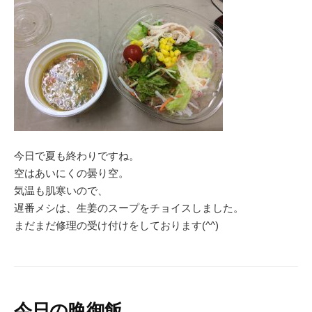
‪今日で夏も終わりですね。‬
‪空はあいにくの曇り空。‬
‪気温も肌寒いので、‬
‪遅番メシは、生姜のスープをチョイスしました。‬
‪まだまだ修理の受け付けをしております(^^)‬
今日の晩御飯