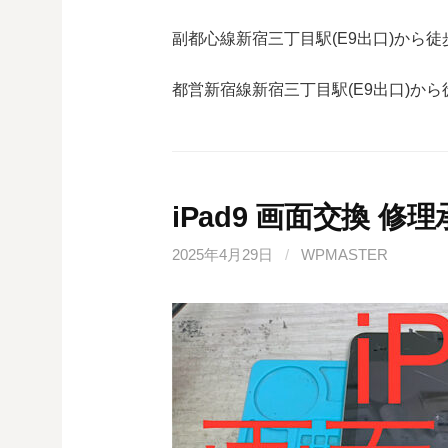
副都心線
新宿三丁目駅(
E9
出口)から徒
都営新宿線
新宿三丁目駅(
E9
出口)から
iPad9 画面交換 修
2025年4月29日
/
WPMASTER