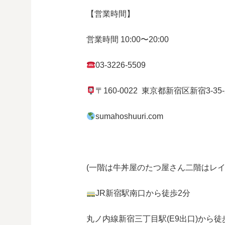
【営業時間】
営業時間
10:00
〜
20:00
03-3226-5509
〒
160-0022
東京都
新宿区
新宿
3-35
sumahoshuuri.com
(一階は牛丼屋のたつ屋さん
二階はレイ
JR
新宿駅南口から徒歩
2
分
丸ノ内線
新宿三丁目駅(
E9
出口)から徒