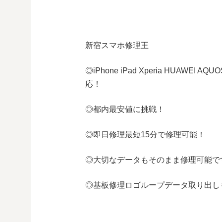
新宿スマホ修理王
◎
iPhone iPad Xperia HUAWEI AQUO
応！
◎都内最安値に挑戦！
◎即日修理
最短
15
分で修理可能！
◎大切なデータもそのまま修理可能で
◎基板修理
ロゴループ
データ取り出し