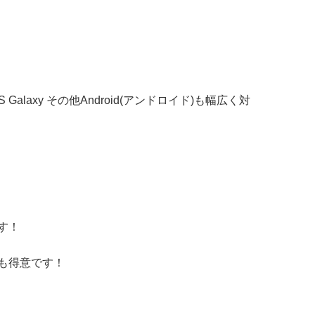
S Galaxy
その他
Android(アンドロイド)
も幅広く対
す！
も得意です！