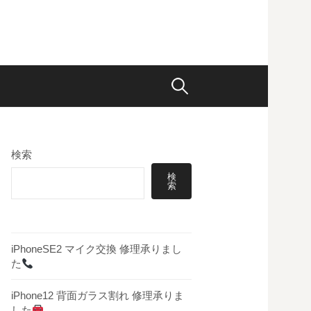
検
索:
検索
検
索
iPhoneSE2 マイク交換 修理承りまし
た
iPhone12 背面ガラス割れ 修理承りま
した