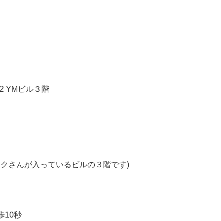
-2 YM
ビル３階
クさんが入っているビルの３階です)
歩
10
秒