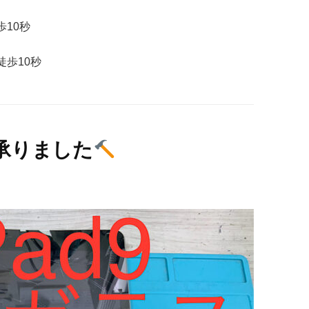
歩
10
秒
徒歩
10
秒
理承りました