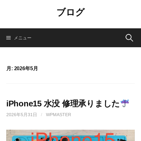
コ
ブログ
ン
テ
ン
ツ
検
メニュー
へ
ス
索:
キ
ッ
月:
2026年5月
プ
iPhone15 水没 修理承りました
2026年5月31日
/
WPMASTER