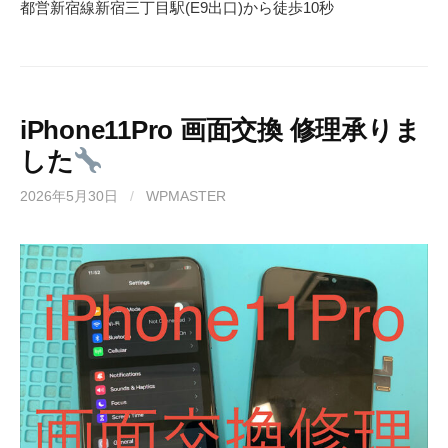
都営新宿線
新宿三丁目駅(
E9
出口)から徒歩
10
秒
iPhone11Pro 画面交換 修理承りま
した
2026年5月30日
/
WPMASTER