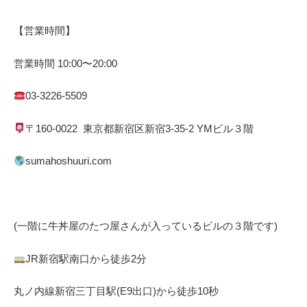
【営業時間】
営業時間
10:00
〜
20:00
03-3226-5509
〒
160-0022
東京都
新宿区
新宿
3-35-2 YM
ビル３階
sumahoshuuri.com
(一階に牛丼屋のたつ屋さん
が入っているビルの３階です)
JR
新宿駅南口から徒歩
2
分
丸ノ内線
新宿三丁目駅(
E9
出口)から徒歩
10
秒