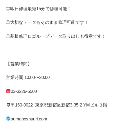
◎即日修理
最短
15
分で修理可能！
◎大切なデータもそのまま修理可能です！
◎基板修理
ロゴループ
データ取り出しも得意です！
【営業時間】
営業時間
10:00
〜
20:00
03-3226-5509
〒
160-0022
東京都
新宿区
新宿
3-35-2 YM
ビル３階
sumahoshuuri.com