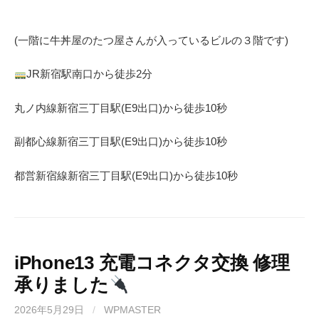
(一階に牛丼屋のたつ屋さん
が入っているビルの３階です)
JR
新宿駅南口から徒歩
2
分
丸ノ内線
新宿三丁目駅(
E9
出口)から徒歩
10
秒
副都心線
新宿三丁目駅(
E9
出口)から徒歩
10
秒
都営新宿線
新宿三丁目駅(
E9
出口)から徒歩
10秒
iPhone13 充電コネクタ交換 修理
承りました
2026年5月29日
/
WPMASTER