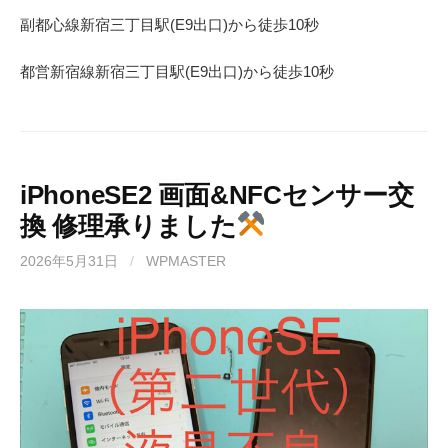
副都心線
新宿三丁目駅(
E9
出口)から徒歩
10
秒
都営新宿線
新宿三丁目駅(
E9
出口)から徒歩
10
秒
iPhoneSE2 画面&NFCセンサー交
換 修理承りました
2026年5月31日
/
WPMASTER