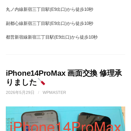
丸ノ内線
新宿三丁目駅(
E9
出口)から徒歩
10
秒
副都心線
新宿三丁目駅(
E9
出口)から徒歩
10
秒
都営新宿線
新宿三丁目駅(
E9
出口)から徒歩
10秒
iPhone14ProMax 画面交換 修理承
りました
2026年5月29日
/
WPMASTER