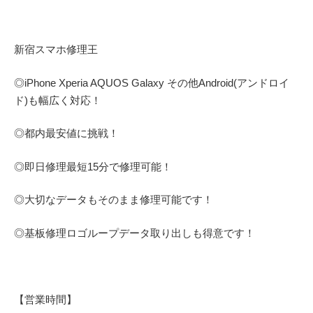
新宿スマホ修理王
◎
iPhone Xperia AQUOS Galaxy
その他
Android(アンドロイ
ド)
も幅広く対応！
◎都内最安値に挑戦！
◎即日修理
最短
15
分で修理可能！
◎大切なデータもそのまま修理可能です！
◎基板修理
ロゴループ
データ取り出しも得意です！
【営業時間】