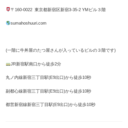
〒
160-0022
東京都
新宿区
新宿
3-35-2 YM
ビル３階
sumahoshuuri.com
(一階に牛丼屋のたつ屋さん
が入っているビルの３階です)
JR
新宿駅南口から徒歩
2
分
丸ノ内線
新宿三丁目駅(
E9
出口)から徒歩
10
秒
副都心線
新宿三丁目駅(
E9
出口)から徒歩
10
秒
都営新宿線
新宿三丁目駅(
E9
出口)から徒歩
10
秒