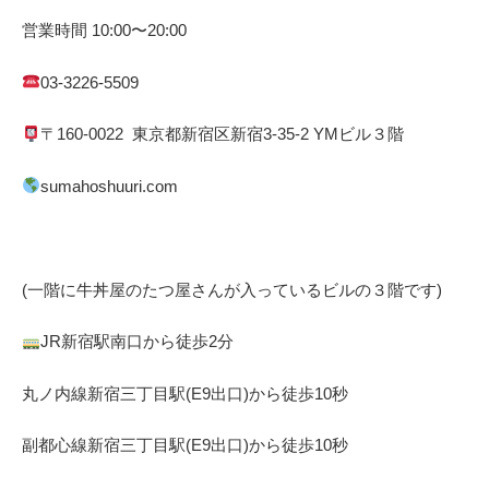
営業時間
10:00
〜
20:00
03-3226-5509
〒
160-0022
東京都
新宿区
新宿
3-35-2 YM
ビル３階
sumahoshuuri.com
(一階に牛丼屋のたつ屋さん
が入っているビルの３階です)
JR
新宿駅南口から徒歩
2
分
丸ノ内線
新宿三丁目駅(
E9
出口)から徒歩
10
秒
副都心線
新宿三丁目駅(
E9
出口)から徒歩
10
秒