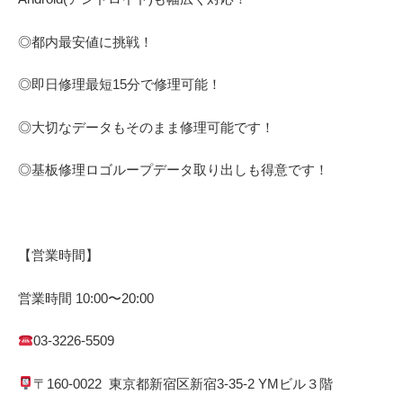
◎都内最安値に挑戦！
◎即日修理
最短
15
分で修理可能！
◎大切なデータもそのまま修理可能です！
◎基板修理
ロゴループ
データ取り出しも得意です！
【営業時間】
営業時間
10:00
〜
20:00
03-3226-5509
〒
160-0022
東京都
新宿区
新宿
3-35-2 YM
ビル３階