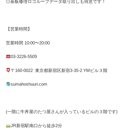
◎基板修理
ロゴループ
データ取り出しも得意です！
【営業時間】
営業時間
10:00
〜
20:00
03-3226-5509
〒
160-0022
東京都
新宿区
新宿
3-35-2 YM
ビル３階
sumahoshuuri.com
(一階に牛丼屋のたつ屋さん
が入っているビルの３階です)
JR
新宿駅南口から徒歩
2
分