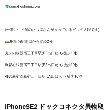
sumahoshuuri.com
(一階に牛丼屋のたつ屋さん
が入っているビルの３階です)
JR
新宿駅南口から徒歩
2
分
丸ノ内線
新宿三丁目駅(
E9
出口)から徒歩
10
秒
副都心線
新宿三丁目駅(
E9
出口)から徒歩
10
秒
都営新宿線
新宿三丁目駅(
E9
出口)から徒歩
10
秒
iPhoneSE2 ドックコネクタ異物取