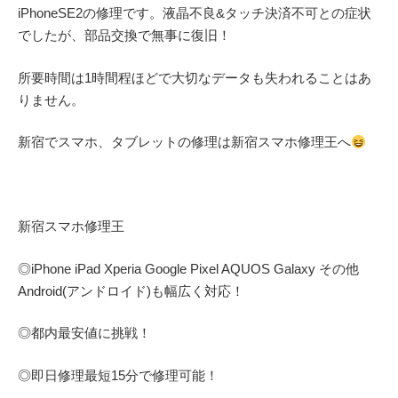
iPhoneSE2の修理です。液晶不良&タッチ決済不可との症状
でしたが、部品交換で無事に復旧！
所要時間は1時間程ほどで大切なデータも失われることはあ
りません。
新宿でスマホ、タブレットの修理は新宿スマホ修理王へ
新宿スマホ修理王
◎
iPhone iPad Xperia Google Pixel AQUOS Galaxy
その他
Android(アンドロイド)
も幅広く対応！
◎都内最安値に挑戦！
◎即日修理
最短
15
分で修理可能！