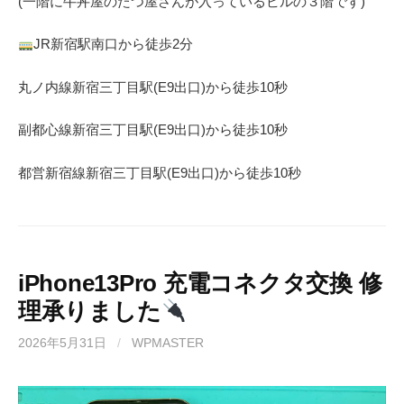
(一階に牛丼屋のたつ屋さん
が入っているビルの３階です)
JR
新宿駅南口から徒歩
2
分
丸ノ内線
新宿三丁目駅(
E9
出口)から徒歩
10
秒
副都心線
新宿三丁目駅(
E9
出口)から徒歩
10
秒
都営新宿線
新宿三丁目駅(
E9
出口)から徒歩
10秒
iPhone13Pro 充電コネクタ交換 修
理承りました
2026年5月31日
/
WPMASTER