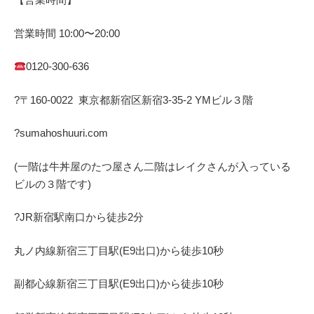
営業時間
10:00
〜
20:00
0120-300-636
?
〒
160-0022
東京都新宿区新宿
3-35-2 YM
ビル３階
?
sumahoshuuri.com
(
一階は牛丼屋のたつ屋さん二階はレイクさんが入っている
ビルの３階です
)
?
JR
新宿駅南口から徒歩
2
分
丸ノ内線新宿三丁目駅
(E9
出口
)
から徒歩
10
秒
副都心線新宿三丁目駅
(E9
出口
)
から徒歩
10
秒