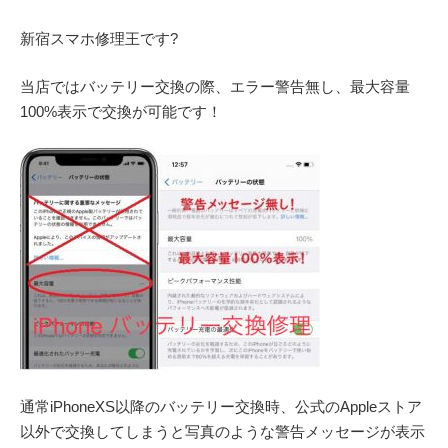
新宿スマホ修理王です
?
当店ではバッテリー交換の際、エラー警告無し、最大容量
100%
表示で交換が可能です！
通常
iPhoneXS
以降のバッテリー交換時、公式の
Apple
ストア
以外で交換してしまうと写真のような警告メッセージが表示