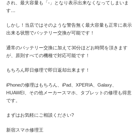
され、最大容量も「
‐
」となり表示出来なくなってしまいま
す
…
しかし！当店ではそのような警告無く最大容量も正常に表示
出来る状態でバッテリー交換が可能です！
通常のバッテリー交換に加えて
30
分ほどお時間を頂きます
が、原則すべての機種で対応可能です！
もちろん即日修理で即日返却出来ます！
iPhone
の修理はもちろん、
iPad
、
XPERIA
、
Galaxy
、
HUAWEI
、その他メーカースマホ、タブレットの修理も得意
です。
まずはお気軽にご相談ください
?
新宿スマホ修理王