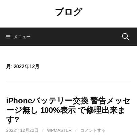
コ
ブログ
ン
テ
ン
ツ
検
メニュー
へ
ス
索:
キ
ッ
月:
2022年12月
プ
iPhoneバッテリー交換 警告メッセ
ージ無し 100%表示 で修理出来ま
す?
2022年12月22日
/
WPMASTER
/
コメントする