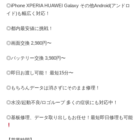
◎
iPhone XPERIA HUAWEI Galaxy
その他
Android(
アンドロ
イド
)
も幅広く対応！
◎都内最安値に挑戦！
◎画面交換
2,980
円〜
◎バッテリー交換
3,980
円〜
◎即日お渡し可能！
最短
15
分〜
◎もちろんデータは消さずにそのまま修理！
◎水没
/
起動不良
/
ロゴループ
多くの症状にも対応中！
◎基板修理、データ取り出しもお任せ！最短即日修理も可能
【営業時間】