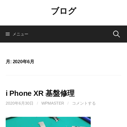
コ
ブログ
ン
テ
ン
ツ
検
メニュー
へ
ス
索:
キ
ッ
月:
2020年6月
プ
i Phone XR 基盤修理
2020年6月30日
/
WPMASTER
/
コメントする