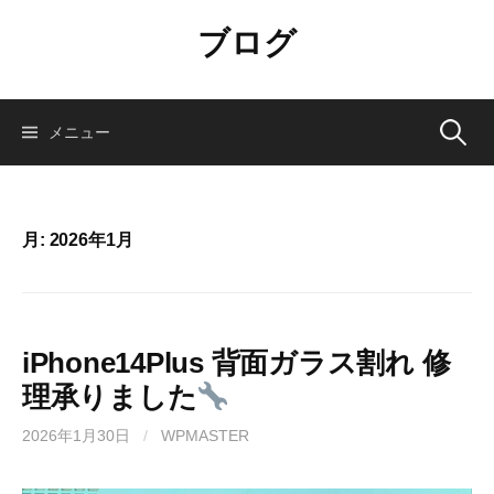
コ
ブログ
ン
テ
ン
ツ
検
メニュー
へ
ス
索:
キ
ッ
月:
2026年1月
プ
iPhone14Plus 背面ガラス割れ 修
理承りました
2026年1月30日
/
WPMASTER