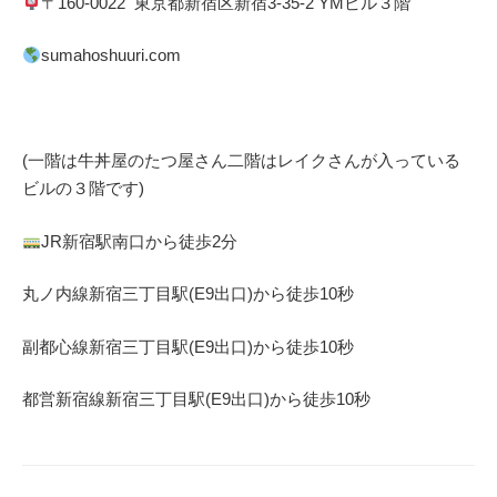
〒
160-0022
東京都
新宿区
新宿
3-35-2 YM
ビル３階
sumahoshuuri.com
(一階は牛丼屋のたつ屋さん
二階はレイクさんが入っている
ビルの３階です)
JR
新宿駅南口から徒歩
2
分
丸ノ内線
新宿三丁目駅(
E9
出口)から徒歩
10
秒
副都心線
新宿三丁目駅(
E9
出口)から徒歩
10
秒
都営新宿線
新宿三丁目駅(
E9
出口)から徒歩
10秒