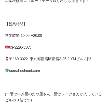
◎基板修理
ロゴループ
データ取り出しも得意です！
【営業時間】
営業時間
10:00
〜
20:00
03-3226-5509
〒
160-0022
東京都
新宿区
新宿
3-35-2 YM
ビル３階
sumahoshuuri.com
(一階は牛丼屋のたつ屋さん
二階はレイクさんが入っている
ビルの３階です)