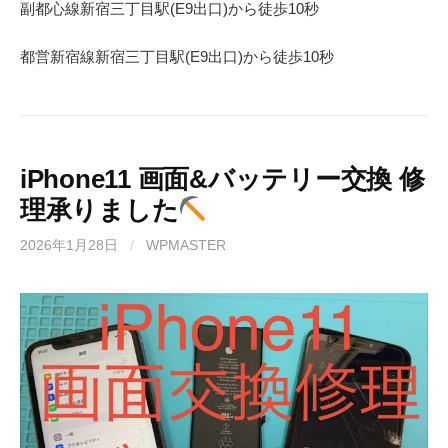
副都心線
新宿三丁目駅(
E9
出口)から徒歩
10
秒
都営新宿線
新宿三丁目駅(
E9
出口)から徒歩
10秒
iPhone11 画面&バッテリー交換 修
理承りました
2026年1月28日
/
WPMASTER