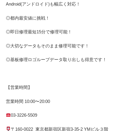
Android(アンドロイド)
も幅広く対応！
◎都内最安値に挑戦！
◎即日修理
最短
15
分で修理可能！
◎大切なデータもそのまま修理可能です！
◎基板修理
ロゴループ
データ取り出しも得意です！
【営業時間】
営業時間
10:00
〜
20:00
03-3226-5509
〒
160-0022
東京都
新宿区
新宿
3-35-2 YM
ビル３階