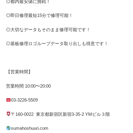
◎都内最安値に挑戦！
◎即日修理
最短
15
分で修理可能！
◎大切なデータもそのまま修理可能です！
◎基板修理
ロゴループ
データ取り出しも得意です！
【営業時間】
営業時間
10:00
〜
20:00
03-3226-5509
〒
160-0022
東京都
新宿区
新宿
3-35-2 YM
ビル３階
sumahoshuuri.com