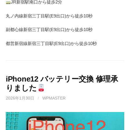
JR
新宿駅南口から徒歩
2
分
丸ノ内線
新宿三丁目駅(
E9
出口)から徒歩
10
秒
副都心線
新宿三丁目駅(
E9
出口)から徒歩
10
秒
都営新宿線
新宿三丁目駅(
E9
出口)から徒歩
10
秒
iPhone12 バッテリー交換 修理承
りました
2026年1月30日
/
WPMASTER