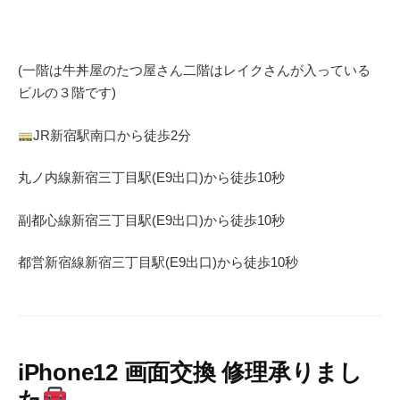
(一階は牛丼屋のたつ屋さん
二階はレイクさんが入っている
ビルの３階です)
JR
新宿駅南口から徒歩
2
分
丸ノ内線
新宿三丁目駅(
E9
出口)から徒歩
10
秒
副都心線
新宿三丁目駅(
E9
出口)から徒歩
10
秒
都営新宿線
新宿三丁目駅(
E9
出口)から徒歩
10
秒
iPhone12 画面交換 修理承りまし
た