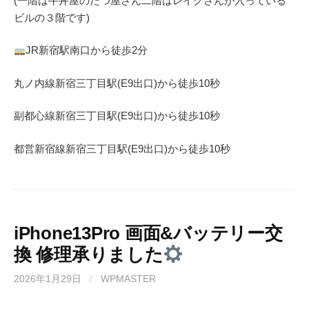
(一階は牛丼屋のたつ屋さん
二階はレイクさんが入っている
ビルの３階です)
JR
新宿駅南口から徒歩
2
分
丸ノ内線
新宿三丁目駅(
E9
出口)から徒歩
10
秒
副都心線
新宿三丁目駅(
E9
出口)から徒歩
10
秒
都営新宿線
新宿三丁目駅(
E9
出口)から徒歩
10秒
iPhone13Pro 画面&バッテリー交
換 修理承りました
2026年1月29日
/
WPMASTER