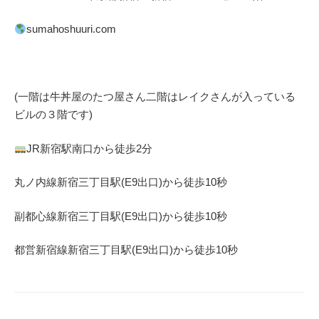
sumahoshuuri.com
(一階は牛丼屋のたつ屋さん
二階はレイクさんが入っている
ビルの３階です)
JR
新宿駅南口から徒歩
2
分
丸ノ内線
新宿三丁目駅(
E9
出口)から徒歩
10
秒
副都心線
新宿三丁目駅(
E9
出口)から徒歩
10
秒
都営新宿線
新宿三丁目駅(
E9
出口)から徒歩
10
秒