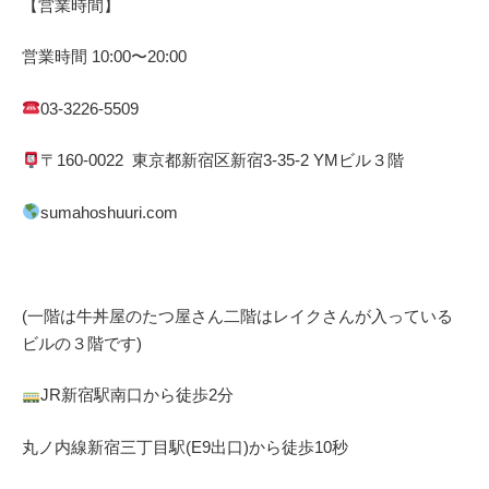
【営業時間】
営業時間
10:00
〜
20:00
03-3226-5509
〒
160-0022
東京都
新宿区
新宿
3-35-2 YM
ビル３階
sumahoshuuri.com
(一階は牛丼屋のたつ屋さん
二階はレイクさんが入っている
ビルの３階です)
JR
新宿駅南口から徒歩
2
分
丸ノ内線
新宿三丁目駅(
E9
出口)から徒歩
10
秒