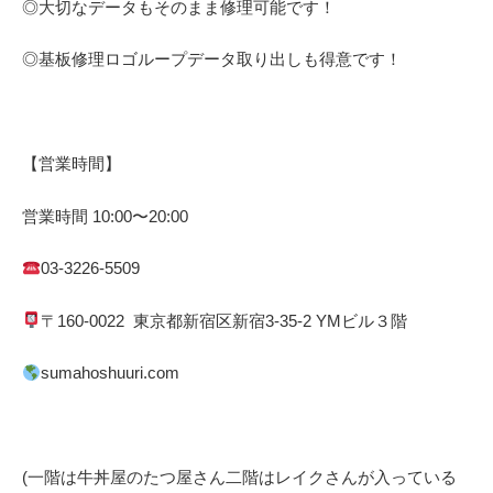
◎大切なデータもそのまま修理可能です！
◎基板修理
ロゴループ
データ取り出しも得意です！
【営業時間】
営業時間
10:00
〜
20:00
03-3226-5509
〒
160-0022
東京都
新宿区
新宿
3-35-2 YM
ビル３階
sumahoshuuri.com
(一階は牛丼屋のたつ屋さん
二階はレイクさんが入っている