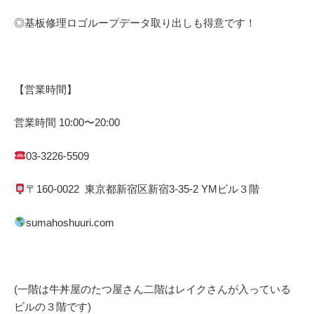
◎基板修理
ロゴループ
データ取り出しも得意です！
【営業時間】
営業時間
10:00
〜
20:00
03-3226-5509
〒
160-0022
東京都
新宿区
新宿
3-35-2 YM
ビル３階
sumahoshuuri.com
(一階は牛丼屋のたつ屋さん
二階はレイクさんが入っている
ビルの３階です)