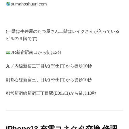
sumahoshuuri.com
(一階は牛丼屋のたつ屋さん
二階はレイクさんが入っている
ビルの３階です)
JR
新宿駅南口から徒歩
2
分
丸ノ内線
新宿三丁目駅(
E9
出口)から徒歩
10
秒
副都心線
新宿三丁目駅(
E9
出口)から徒歩
10
秒
都営新宿線
新宿三丁目駅(
E9
出口)から徒歩
10
秒
iPhone13 充電コネクタ交換 修理