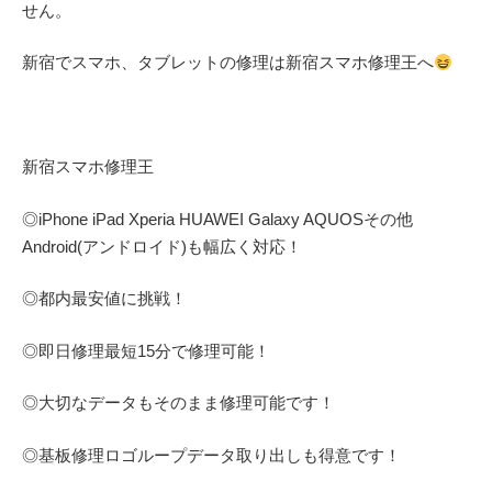
せん。
新宿でスマホ、タブレットの修理は新宿スマホ修理王へ
新宿スマホ修理王
◎
iPhone iPad Xperia HUAWEI Galaxy AQUOS
その他
Android(アンドロイド)
も幅広く対応！
◎都内最安値に挑戦！
◎即日修理
最短
15
分で修理可能！
◎大切なデータもそのまま修理可能です！
◎基板修理
ロゴループ
データ取り出しも得意です！