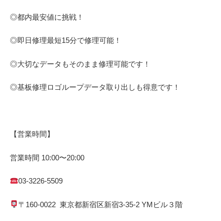
◎都内最安値に挑戦！
◎即日修理
最短
15
分で修理可能！
◎大切なデータもそのまま修理可能です！
◎基板修理
ロゴループ
データ取り出しも得意です！
【営業時間】
営業時間
10:00
〜
20:00
03-3226-5509
〒
160-0022
東京都
新宿区
新宿
3-35-2 YM
ビル３階