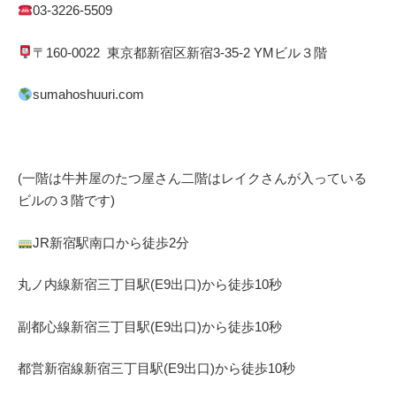
03-3226-5509
〒
160-0022
東京都
新宿区
新宿
3-35-2 YM
ビル３階
sumahoshuuri.com
(一階は牛丼屋のたつ屋さん
二階はレイクさんが入っている
ビルの３階です)
JR
新宿駅南口から徒歩
2
分
丸ノ内線
新宿三丁目駅(
E9
出口)から徒歩
10
秒
副都心線
新宿三丁目駅(
E9
出口)から徒歩
10
秒
都営新宿線
新宿三丁目駅(
E9
出口)から徒歩
10秒