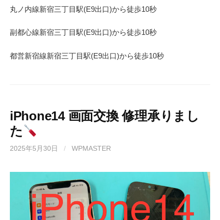
丸ノ内線
新宿三丁目駅(
E9
出口)から徒歩
10
秒
副都心線
新宿三丁目駅(
E9
出口)から徒歩
10
秒
都営新宿線
新宿三丁目駅(
E9
出口)から徒歩
10
秒
iPhone14 画面交換 修理承りまし
た
2025年5月30日
/
WPMASTER