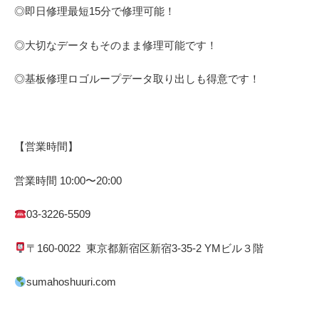
◎即日修理
最短
15
分で修理可能！
◎大切なデータもそのまま修理可能です！
◎基板修理
ロゴループ
データ取り出しも得意です！
【営業時間】
営業時間
10:00
〜
20:00
03-3226-5509
〒
160-0022
東京都
新宿区
新宿
3-35-2 YM
ビル３階
sumahoshuuri.com