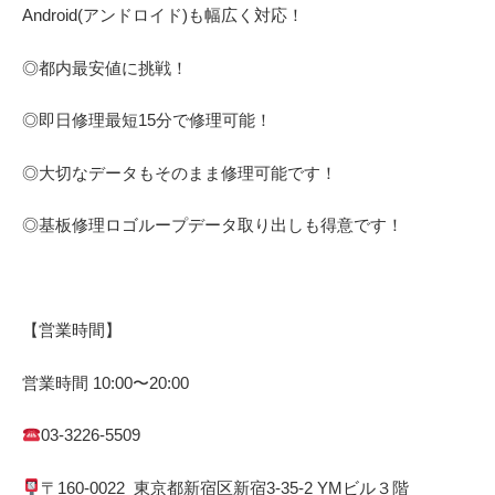
Android(アンドロイド)
も幅広く対応！
◎都内最安値に挑戦！
◎即日修理
最短
15
分で修理可能！
◎大切なデータもそのまま修理可能です！
◎基板修理
ロゴループ
データ取り出しも得意です！
【営業時間】
営業時間
10:00
〜
20:00
03-3226-5509
〒
160-0022
東京都
新宿区
新宿
3-35-2 YM
ビル３階