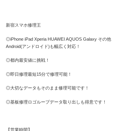
新宿スマホ修理王
◎
iPhone iPad Xperia HUAWEI AQUOS Galaxy
その他
Android(アンドロイド)
も幅広く対応！
◎都内最安値に挑戦！
◎即日修理
最短
15
分で修理可能！
◎大切なデータもそのまま修理可能です！
◎基板修理
ロゴループ
データ取り出しも得意です！
【営業時間】