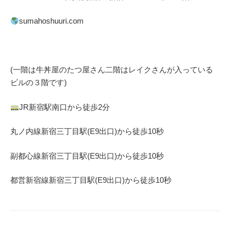
sumahoshuuri.com
(一階は牛丼屋のたつ屋さん
二階はレイクさんが入っている
ビルの３階です)
JR
新宿駅南口から徒歩
2
分
丸ノ内線
新宿三丁目駅(
E9
出口)から徒歩
10
秒
副都心線
新宿三丁目駅(
E9
出口)から徒歩
10
秒
都営新宿線
新宿三丁目駅(
E9
出口)から徒歩
10
秒