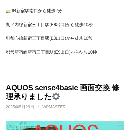
JR
新宿駅南口から徒歩
2
分
丸ノ内線
新宿三丁目駅(
E9
出口)から徒歩
10
秒
副都心線
新宿三丁目駅(
E9
出口)から徒歩
10
秒
都営新宿線
新宿三丁目駅(
E9
出口)から徒歩
10秒
AQUOS sense4basic 画面交換 修
理承りました
2025年5月29日
/
WPMASTER