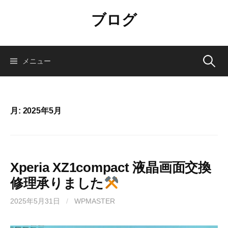
コ
ブログ
ン
テ
ン
ツ
検
メニュー
へ
ス
索:
キ
ッ
月:
2025年5月
プ
Xperia XZ1compact 液晶画面交換
修理承りました
2025年5月31日
/
WPMASTER