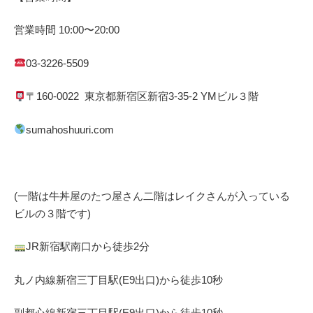
営業時間
10:00
〜
20:00
03-3226-5509
〒
160-0022
東京都
新宿区
新宿
3-35-2 YM
ビル３階
sumahoshuuri.com
(一階は牛丼屋のたつ屋さん
二階はレイクさんが入っている
ビルの３階です)
JR
新宿駅南口から徒歩
2
分
丸ノ内線
新宿三丁目駅(
E9
出口)から徒歩
10
秒
副都心線
新宿三丁目駅(
E9
出口)から徒歩
10
秒