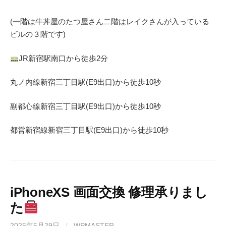
(一階は牛丼屋のたつ屋さん
二階はレイクさんが入っている
ビルの３階です)
JR
新宿駅南口から徒歩
2
分
丸ノ内線
新宿三丁目駅(
E9
出口)から徒歩
10
秒
副都心線
新宿三丁目駅(
E9
出口)から徒歩
10
秒
都営新宿線
新宿三丁目駅(
E9
出口)から徒歩
10秒
iPhoneXS 画面交換 修理承りまし
た
2025年5月29日
/
WPMASTER