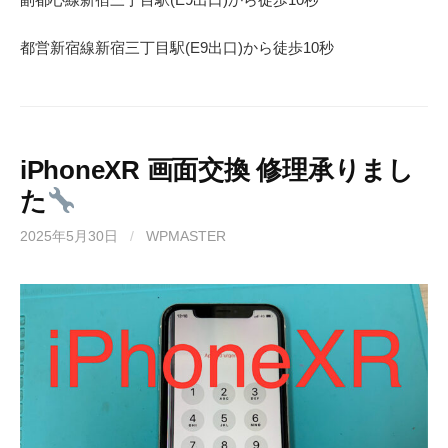
都営新宿線
新宿三丁目駅(
E9
出口)から徒歩
10秒
iPhoneXR 画面交換 修理承りまし
た
2025年5月30日
/
WPMASTER