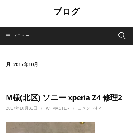
コ
ブログ
ン
テ
ン
ツ
検
メニュー
へ
ス
索:
キ
ッ
月:
2017年10月
プ
M様(北区) ソニー xperia Z4 修理2
2017年10月31日
/
WPMASTER
/
コメントする