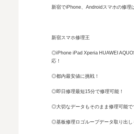
新宿でiPhone、Androidスマホの
新宿スマホ修理王
◎
iPhone iPad Xperia HUAWEI AQUO
応！
◎都内最安値に挑戦！
◎即日修理
最短
15
分で修理可能！
◎大切なデータもそのまま修理可能で
◎基板修理
ロゴループ
データ取り出し