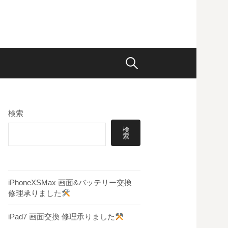
検
索:
検索
検
索
iPhoneXSMax 画面&バッテリー交換
修理承りました
iPad7 画面交換 修理承りました