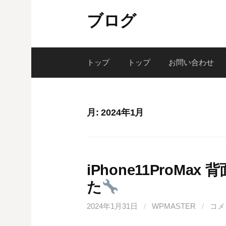
コ
ブログ
ン
テ
ン
ツ
トップ
トップ
お問い合わせ
へ
ス
キ
月:
2024年1月
ッ
プ
iPhone11ProM
た
2024年1月31日
/
WPMASTER
/
コメ