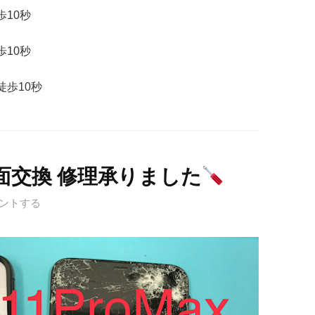
歩
10
秒
歩
10
秒
徒歩
10
秒
x 画面交換 修理承りました
ントする