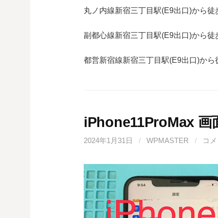
丸ノ内線
新宿三丁目駅(
E9
出口)から徒
副都心線
新宿三丁目駅(
E9
出口)から徒
都営新宿線
新宿三丁目駅(
E9
出口)から
iPhone11ProMa
2024年1月31日
/
WPMASTER
/
コメ