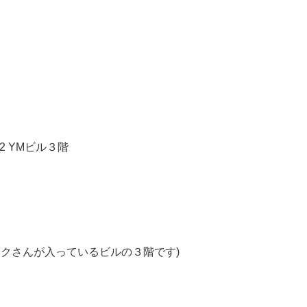
-2 YM
ビル３階
クさんが入っているビルの３階です)