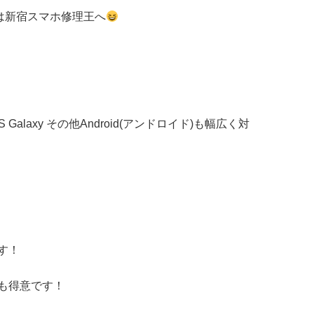
修理は新宿スマホ修理王へ
S Galaxy
その他
Android(アンドロイド)
も幅広く対
す！
も得意です！