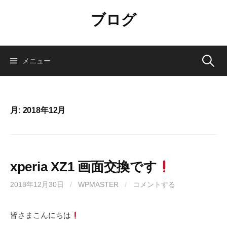
コ
ブログ
ン
テ
ン
ツ
検
メニュー
へ
ス
索:
キ
ッ
月:
2018年12月
プ
xperia XZ1 画面交換です
2018年12月30日
/
WPMASTER
/
コメントする
皆さまこんにちは