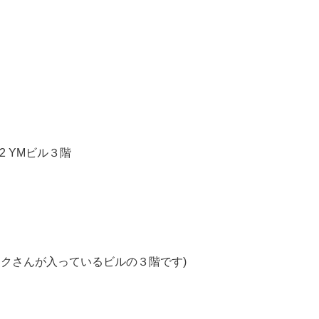
-2 YM
ビル３階
クさんが入っているビルの３階です)