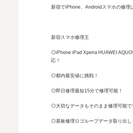
新宿でiPhone、Androidスマホの
新宿スマホ修理王
◎
iPhone iPad Xperia HUAWEI AQUO
応！
◎都内最安値に挑戦！
◎即日修理
最短
15
分で修理可能！
◎大切なデータもそのまま修理可能で
◎基板修理
ロゴループ
データ取り出し