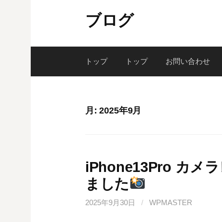
コ
ブログ
ン
テ
ン
ツ
トップ
トップ
お問い合わせ
へ
ス
キ
月:
2025年9月
ッ
プ
iPhone13Pro 
ました
2025年9月30日
/
WPMASTER