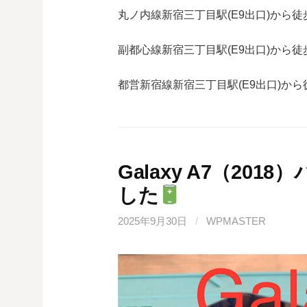
丸ノ内線
新宿三丁目駅(
E9
出口)から徒
副都心線
新宿三丁目駅(
E9
出口)から徒
都営新宿線
新宿三丁目駅(
E9
出口)から
Galaxy A7（20
した
2025年9月30日
/
WPMASTER