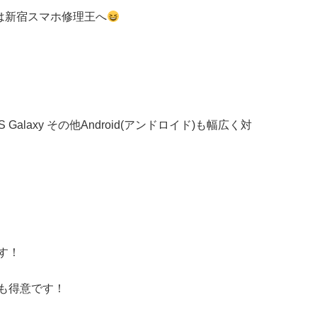
修理は新宿スマホ修理王へ
S Galaxy
その他
Android(アンドロイド)
も幅広く対
す！
も得意です！