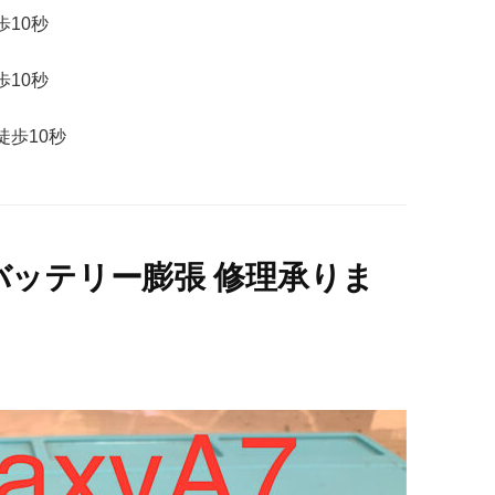
歩
10
秒
歩
10
秒
徒歩
10
秒
18）バッテリー膨張 修理承りま