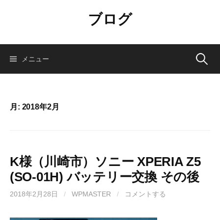
コ
ブログ
ン
テ
ン
ツ
検
メニュー
へ
ス
索:
キ
ッ
月:
2018年2月
プ
K様（川崎市）ソニー XPERIA Z5
(SO-01H) バッテリー交換 その後
2018年2月28日
/
WPMASTER
/
コメントする