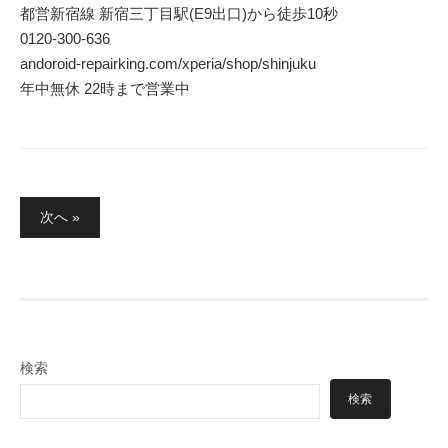
都営新宿線 新宿三丁目駅(E9出口)から徒歩10秒
0120-300-636
andoroid-repairking.com/xperia/shop/shinjuku
年中無休 22時まで営業中
投
次へ »
稿
の
ペ
ー
ジ
検索
送
検索
り