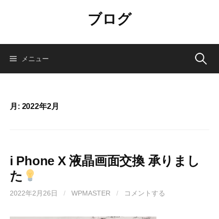
コ
ブログ
ン
テ
ン
ツ
検
メニュー
へ
ス
索:
キ
ッ
月:
2022年2月
プ
i Phone X 液晶画面交換 承りまし
た
2022年2月26日
/
WPMASTER
/
コメントする