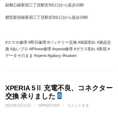
副都心線
新宿三丁目駅(
E9
出口)から徒歩
10
秒
都営新宿線
新宿三丁目駅(
E9
出口)から徒歩
10
秒
#
スマホ修理
#
即日修理
#
バッテリー交換
#
画面割れ
#
液晶交
換
#
あいプロ
#iPhone
修理
#xperia
修理
#
ガラス割れ
#
新宿
#
データそのまま
#xperia #galaxy #huawei
XPERIA 5Ⅱ 充電不良、コネクター
交換 承りました
2022年2月11日
/
WPMASTER
/
コメントする