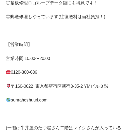
◎基板修理
ロゴループ
データ復旧も得意です！
◎郵送修理もやっています(往復送料は当社負担！)
【営業時間】
営業時間
10:00
〜
20:00
0120-300-636
〒
160-0022
東京都
新宿区
新宿
3-35-2 YM
ビル３階
sumahoshuuri.com
(一階は牛丼屋のたつ屋さん
二階はレイクさんが入っている