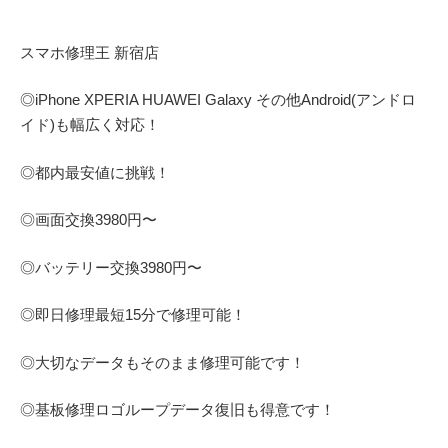
スマホ修理王 新宿店
◎
iPhone XPERIA HUAWEI Galaxy
その他
Android(アンドロ
イド)
も幅広く対応！
◎都内最安値に挑戦！
◎画面交換
3980
円〜
◎バッテリー交換
3980
円〜
◎即日修理
最短
15
分で修理可能！
◎大切なデータもそのまま修理可能です！
◎基板修理
ロゴループ
データ復旧も得意です！