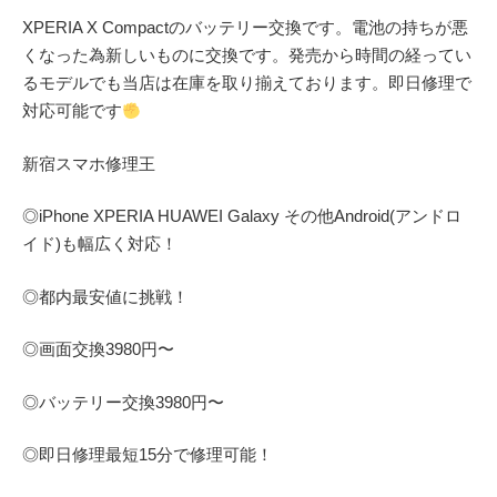
XPERIA X Compactのバッテリー交換です。電池の持ちが悪
くなった為新しいものに交換です。発売から時間の経ってい
るモデルでも当店は在庫を取り揃えております。即日修理で
対応可能です
新宿スマホ修理王
◎
iPhone XPERIA HUAWEI Galaxy
その他
Android(アンドロ
イド)
も幅広く対応！
◎都内最安値に挑戦！
◎画面交換
3980
円〜
◎バッテリー交換
3980
円〜
◎即日修理
最短
15
分で修理可能！