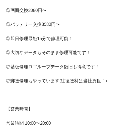
◎画面交換
3980
円〜
◎バッテリー交換
3980
円〜
◎即日修理
最短
15
分で修理可能！
◎大切なデータもそのまま修理可能です！
◎基板修理
ロゴループ
データ復旧も得意です！
◎郵送修理もやっています(往復送料は当社負担！)
【営業時間】
営業時間
10:00
〜
20:00