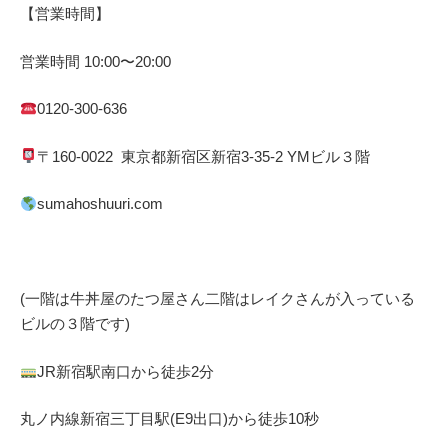
【営業時間】
営業時間
10:00
〜
20:00
0120-300-636
〒
160-0022
東京都
新宿区
新宿
3-35-2 YM
ビル３階
sumahoshuuri.com
(一階は牛丼屋のたつ屋さん
二階はレイクさんが入っている
ビルの３階です)
JR
新宿駅南口から徒歩
2
分
丸ノ内線
新宿三丁目駅(
E9
出口)から徒歩
10
秒