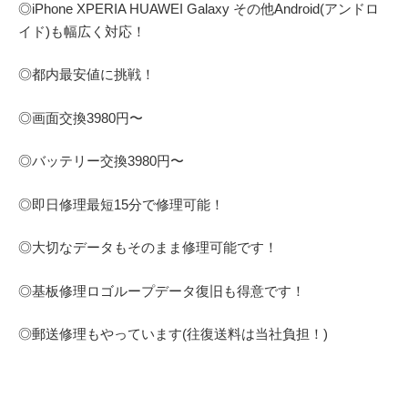
◎
iPhone XPERIA HUAWEI Galaxy
その他
Android(アンドロ
イド)
も幅広く対応！
◎都内最安値に挑戦！
◎画面交換
3980
円〜
◎バッテリー交換
3980
円〜
◎即日修理
最短
15
分で修理可能！
◎大切なデータもそのまま修理可能です！
◎基板修理
ロゴループ
データ復旧も得意です！
◎郵送修理もやっています(往復送料は当社負担！)