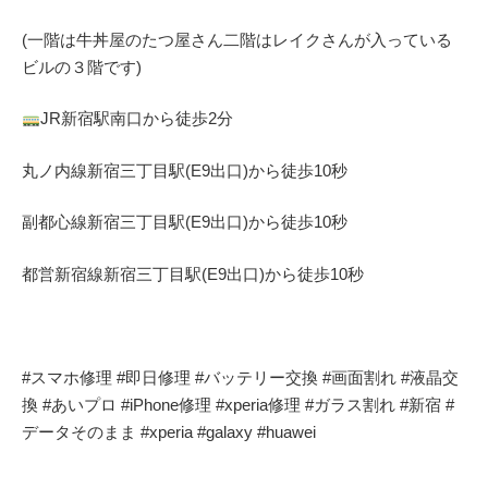
(一階は牛丼屋のたつ屋さん
二階はレイクさんが入っている
ビルの３階です)
JR
新宿駅南口から徒歩
2
分
丸ノ内線
新宿三丁目駅(
E9
出口)から徒歩
10
秒
副都心線
新宿三丁目駅(
E9
出口)から徒歩
10
秒
都営新宿線
新宿三丁目駅(
E9
出口)から徒歩
10
秒
#
スマホ修理
#
即日修理
#
バッテリー交換
#
画面割れ
#
液晶交
換
#
あいプロ
#iPhone
修理
#xperia
修理
#
ガラス割れ
#
新宿
#
データそのまま
#xperia #galaxy #huawei