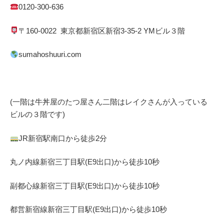
0120-300-636
〒
160-0022
東京都
新宿区
新宿
3-35-2 YM
ビル３階
sumahoshuuri.com
(一階は牛丼屋のたつ屋さん
二階はレイクさんが入っている
ビルの３階です)
JR
新宿駅南口から徒歩
2
分
丸ノ内線
新宿三丁目駅(
E9
出口)から徒歩
10
秒
副都心線
新宿三丁目駅(
E9
出口)から徒歩
10
秒
都営新宿線
新宿三丁目駅(
E9
出口)から徒歩
10
秒