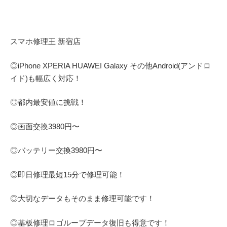
スマホ修理王 新宿店
◎
iPhone XPERIA HUAWEI Galaxy
その他
Android(アンドロ
イド)
も幅広く対応！
◎都内最安値に挑戦！
◎画面交換
3980
円〜
◎バッテリー交換
3980
円〜
◎即日修理
最短
15
分で修理可能！
◎大切なデータもそのまま修理可能です！
◎基板修理
ロゴループ
データ復旧も得意です！