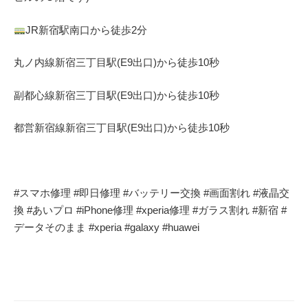
JR
新宿駅南口から徒歩
2
分
丸ノ内線
新宿三丁目駅(
E9
出口)から徒歩
10
秒
副都心線
新宿三丁目駅(
E9
出口)から徒歩
10
秒
都営新宿線
新宿三丁目駅(
E9
出口)から徒歩
10
秒
#
スマホ修理
#
即日修理
#
バッテリー交換
#
画面割れ
#
液晶交
換
#
あいプロ
#iPhone
修理
#xperia
修理
#
ガラス割れ
#
新宿
#
データそのまま
#xperia #galaxy #huawei