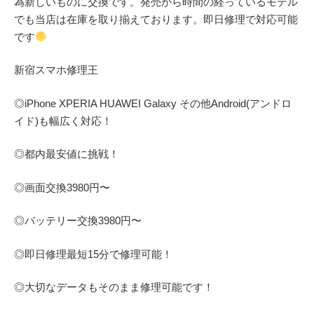
為新しいものに交換です。発売から時間の経っているモデル
でも当店は在庫を取り揃えております。即日修理で対応可能
です
新宿スマホ修理王
◎
iPhone XPERIA HUAWEI Galaxy
その他
Android(アンドロ
イド)
も幅広く対応！
◎都内最安値に挑戦！
◎画面交換
3980
円〜
◎バッテリー交換
3980
円〜
◎即日修理
最短
15
分で修理可能！
◎大切なデータもそのまま修理可能です！