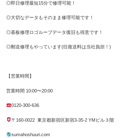
◎即日修理
最短
15
分で修理可能！
◎大切なデータもそのまま修理可能です！
◎基板修理
ロゴループ
データ復旧も得意です！
◎郵送修理もやっています(往復送料は当社負担！)
【営業時間】
営業時間
10:00
〜
20:00
0120-300-636
〒
160-0022
東京都
新宿区
新宿
3-35-2 YM
ビル３階
sumahoshuuri.com