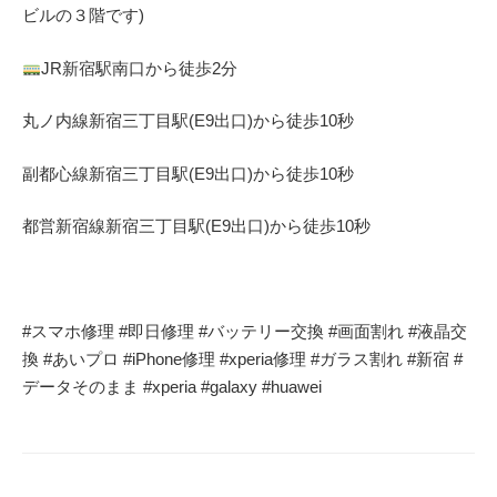
ビルの３階です)
JR
新宿駅南口から徒歩
2
分
丸ノ内線
新宿三丁目駅(
E9
出口)から徒歩
10
秒
副都心線
新宿三丁目駅(
E9
出口)から徒歩
10
秒
都営新宿線
新宿三丁目駅(
E9
出口)から徒歩
10
秒
#
スマホ修理
#
即日修理
#
バッテリー交換
#
画面割れ
#
液晶交
換
#
あいプロ
#iPhone
修理
#xperia
修理
#
ガラス割れ
#
新宿
#
データそのまま
#xperia #galaxy #huawei