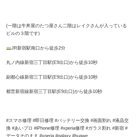
(一階は牛丼屋のたつ屋さん
二階はレイクさんが入っている
ビルの３階です)
JR
新宿駅南口から徒歩
2
分
丸ノ内線
新宿三丁目駅(
E9
出口)から徒歩
10
秒
副都心線
新宿三丁目駅(
E9
出口)から徒歩
10
秒
都営新宿線
新宿三丁目駅(
E9
出口)から徒歩
10
秒
#
スマホ修理
#
即日修理
#
バッテリー交換
#
画面割れ
#
液晶交
換
#
あいプロ
#iPhone
修理
#xperia
修理
#
ガラス割れ
#
新宿
#
データそのまま
#xperia #galaxy #huawe