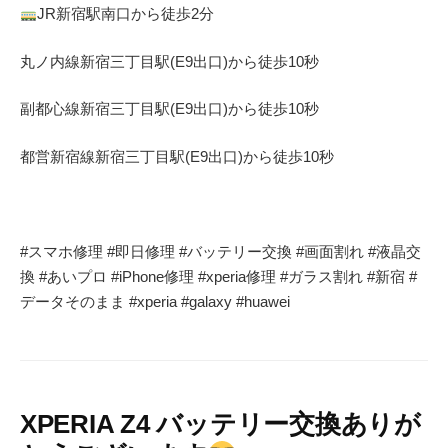
JR
新宿駅南口から徒歩
2
分
丸ノ内線
新宿三丁目駅(
E9
出口)から徒歩
10
秒
副都心線
新宿三丁目駅(
E9
出口)から徒歩
10
秒
都営新宿線
新宿三丁目駅(
E9
出口)から徒歩
10
秒
#
スマホ修理
#
即日修理
#
バッテリー交換
#
画面割れ
#
液晶交
換
#
あいプロ
#iPhone
修理
#xperia
修理
#
ガラス割れ
#
新宿
#
データそのまま
#xperia #galaxy #huawei
XPERIA Z4 バッテリー交換ありが