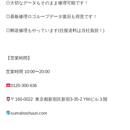
◎大切なデータもそのまま修理可能です！
◎基板修理
ロゴループ
データ復旧も得意です！
◎郵送修理もやっています(往復送料は当社負担！)
【営業時間】
営業時間
10:00
〜
20:00
0120-300-636
〒
160-0022
東京都
新宿区
新宿
3-35-2 YM
ビル３階
sumahoshuuri.com