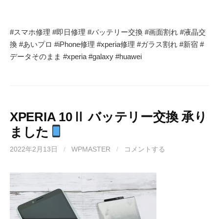
#
スマホ修理
#
即日修理
#
バッテリー交換
#
画面割れ
#
液晶交
換
#
あいプロ
#iPhone
修理
#xperia
修理
#
ガラス割れ
#
新宿
#
データそのまま
#xperia #galaxy #huawei
XPERIA 10Ⅱ バッテリー交換 承り
ました
2022年2月13日
/
WPMASTER
/
コメントする