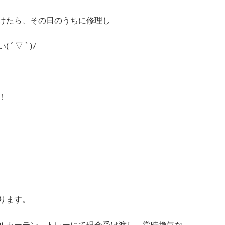
けたら、その日のうちに修理し
▽ ` )ﾉ
！
ります。