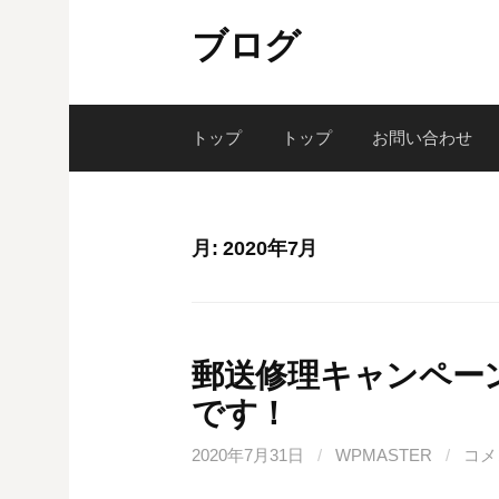
コ
ブログ
ン
テ
ン
ツ
トップ
トップ
お問い合わせ
へ
ス
キ
月:
2020年7月
ッ
プ
郵送修理キャンペー
です！
2020年7月31日
/
WPMASTER
/
コメ