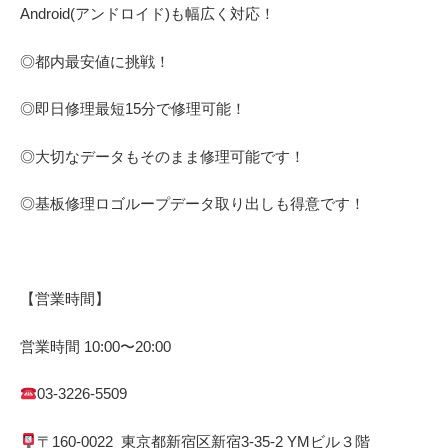
Android(アンドロイド)
も幅広く対応！
◎都内最安値に挑戦！
◎即日修理
最短
15
分で修理可能！
◎大切なデータもそのまま修理可能です！
◎基板修理
ロゴループ
データ取り出しも得意です！
【営業時間】
営業時間
10:00
〜
20:00
03-3226-5509
〒
160-0022
東京都
新宿区
新宿
3-35-2 YM
ビル３階