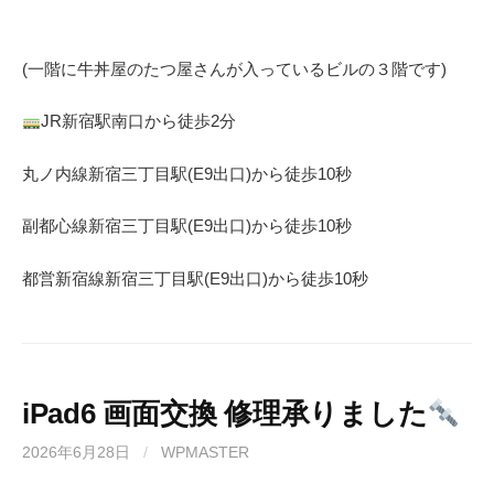
(一階に牛丼屋のたつ屋さん
が入っているビルの３階です)
JR
新宿駅南口から徒歩
2
分
丸ノ内線
新宿三丁目駅(
E9
出口)から徒歩
10
秒
副都心線
新宿三丁目駅(
E9
出口)から徒歩
10
秒
都営新宿線
新宿三丁目駅(
E9
出口)から徒歩
10秒
iPad6 画面交換 修理承りました
2026年6月28日
/
WPMASTER