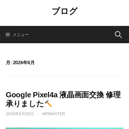
コ
ブログ
ン
テ
ン
ツ
検
メニュー
へ
ス
索:
キ
ッ
月:
2026年6月
プ
Google Pixel4a 液晶画面交換 修理
承りました
2026年6月30日
/
WPMASTER