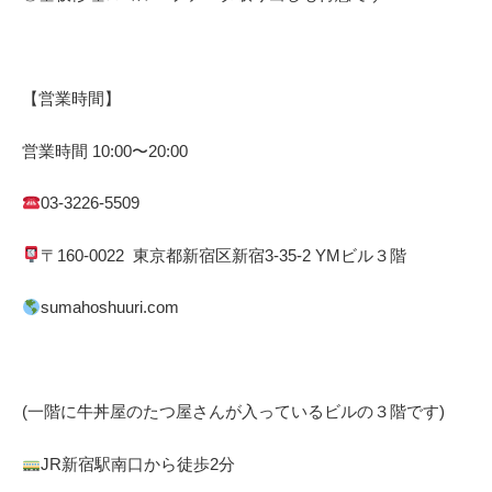
【営業時間】
営業時間
10:00
〜
20:00
03-3226-5509
〒
160-0022
東京都
新宿区
新宿
3-35-2 YM
ビル３階
sumahoshuuri.com
(一階に牛丼屋のたつ屋さん
が入っているビルの３階です)
JR
新宿駅南口から徒歩
2
分