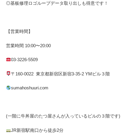
◎基板修理
ロゴループ
データ取り出しも得意です！
【営業時間】
営業時間
10:00
〜
20:00
03-3226-5509
〒
160-0022
東京都
新宿区
新宿
3-35-2 YM
ビル３階
sumahoshuuri.com
(一階に牛丼屋のたつ屋さん
が入っているビルの３階です)
JR
新宿駅南口から徒歩
2
分