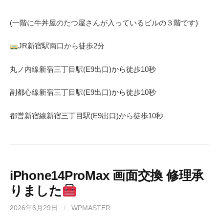
(一階に牛丼屋のたつ屋さん
が入っているビルの３階です)
JR
新宿駅南口から徒歩
2
分
丸ノ内線
新宿三丁目駅(
E9
出口)から徒歩
10
秒
副都心線
新宿三丁目駅(
E9
出口)から徒歩
10
秒
都営新宿線
新宿三丁目駅(
E9
出口)から徒歩
10
秒
iPhone14ProMax 画面交換 修理承
りました
2026年6月29日
/
WPMASTER