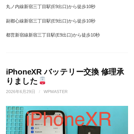
丸ノ内線
新宿三丁目駅(
E9
出口)から徒歩
10
秒
副都心線
新宿三丁目駅(
E9
出口)から徒歩
10
秒
都営新宿線
新宿三丁目駅(
E9
出口)から徒歩
10秒
iPhoneXR バッテリー交換 修理承
りました
2026年6月29日
/
WPMASTER