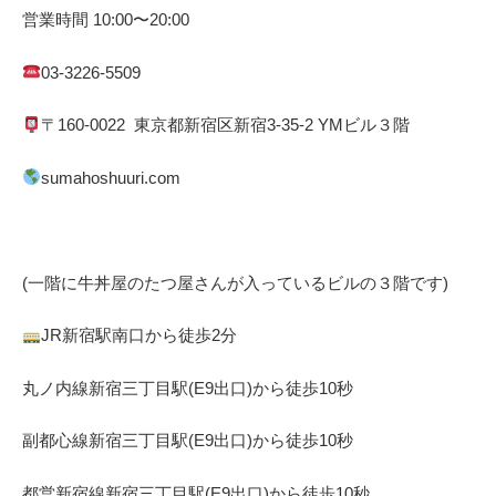
営業時間
10:00
〜
20:00
03-3226-5509
〒
160-0022
東京都
新宿区
新宿
3-35-2 YM
ビル３階
sumahoshuuri.com
(一階に牛丼屋のたつ屋さん
が入っているビルの３階です)
JR
新宿駅南口から徒歩
2
分
丸ノ内線
新宿三丁目駅(
E9
出口)から徒歩
10
秒
副都心線
新宿三丁目駅(
E9
出口)から徒歩
10
秒
都営新宿線
新宿三丁目駅(
E9
出口)から徒歩
10秒