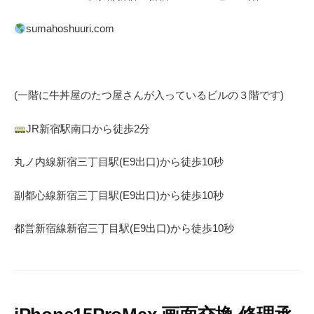
sumahoshuuri.com
(一階に牛丼屋のたつ屋さん
が入っているビルの３階です)
JR
新宿駅南口から徒歩
2
分
丸ノ内線
新宿三丁目駅(
E9
出口)から徒歩
10
秒
副都心線
新宿三丁目駅(
E9
出口)から徒歩
10
秒
都営新宿線
新宿三丁目駅(
E9
出口)から徒歩
10
秒