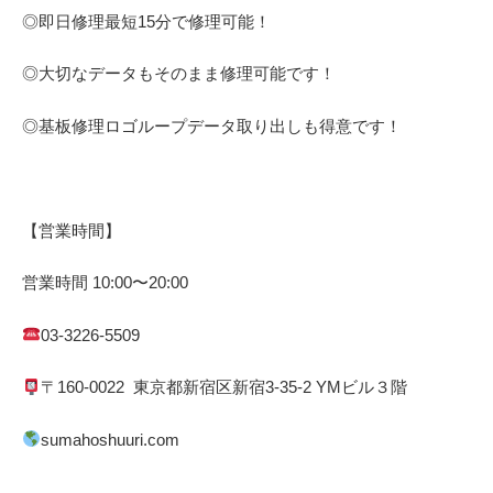
◎即日修理
最短
15
分で修理可能！
◎大切なデータもそのまま修理可能です！
◎基板修理
ロゴループ
データ取り出しも得意です！
【営業時間】
営業時間
10:00
〜
20:00
03-3226-5509
〒
160-0022
東京都
新宿区
新宿
3-35-2 YM
ビル３階
sumahoshuuri.com