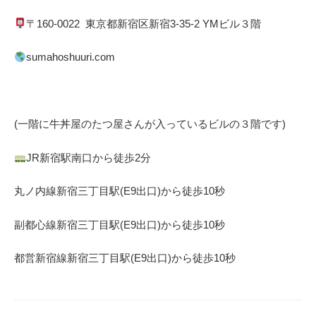
〒
160-0022
東京都
新宿区
新宿
3-35-2 YM
ビル３階
sumahoshuuri.com
(一階に牛丼屋のたつ屋さん
が入っているビルの３階です)
JR
新宿駅南口から徒歩
2
分
丸ノ内線
新宿三丁目駅(
E9
出口)から徒歩
10
秒
副都心線
新宿三丁目駅(
E9
出口)から徒歩
10
秒
都営新宿線
新宿三丁目駅(
E9
出口)から徒歩
10
秒