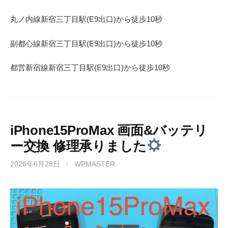
丸ノ内線
新宿三丁目駅(
E9
出口)から徒歩
10
秒
副都心線
新宿三丁目駅(
E9
出口)から徒歩
10
秒
都営新宿線
新宿三丁目駅(
E9
出口)から徒歩
10秒
iPhone15ProMax 画面&バッテリ
ー交換 修理承りました
2026年6月28日
/
WPMASTER