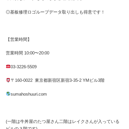
◎基板修理
ロゴループ
データ取り出しも得意です！
【営業時間】
営業時間
10:00
〜
20:00
03-3226-5509
〒
160-0022
東京都
新宿区
新宿
3-35-2 YM
ビル3階
sumahoshuuri.com
(一階は牛丼屋のたつ屋さん
二階はレイクさんが入っている
ビルの３階です)