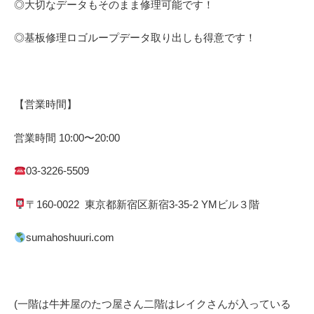
◎大切なデータもそのまま修理可能です！
◎基板修理
ロゴループ
データ取り出しも得意です！
【営業時間】
営業時間
10:00
〜
20:00
03-3226-5509
〒
160-0022
東京都
新宿区
新宿
3-35-2 YM
ビル３階
sumahoshuuri.com
(一階は牛丼屋のたつ屋さん
二階はレイクさんが入っている