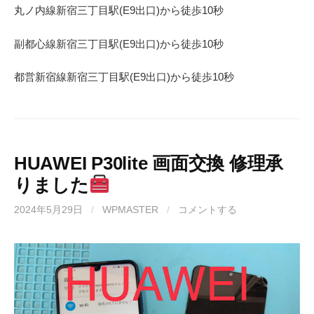
丸ノ内線
新宿三丁目駅(
E9
出口)から徒歩
10
秒
副都心線
新宿三丁目駅(
E9
出口)から徒歩
10
秒
都営新宿線
新宿三丁目駅(
E9
出口)から徒歩
10秒
HUAWEI P30lite 画面交換 修理承
りました
2024年5月29日
/
WPMASTER
/
コメントする