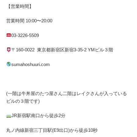
【営業時間】
営業時間
10:00
〜
20:00
03-3226-5509
〒
160-0022
東京都
新宿区
新宿
3-35-2 YM
ビル３階
sumahoshuuri.com
(一階は牛丼屋のたつ屋さん
二階はレイクさんが入っている
ビルの３階です)
JR
新宿駅南口から徒歩
2
分
丸ノ内線
新宿三丁目駅(
E9
出口)から徒歩
10
秒