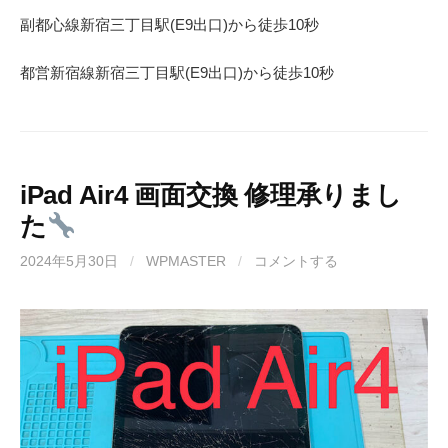
副都心線
新宿三丁目駅(
E9
出口)から徒歩
10
秒
都営新宿線
新宿三丁目駅(
E9
出口)から徒歩
10秒
iPad Air4 画面交換 修理承りまし
た
2024年5月30日
/
WPMASTER
/
コメントする