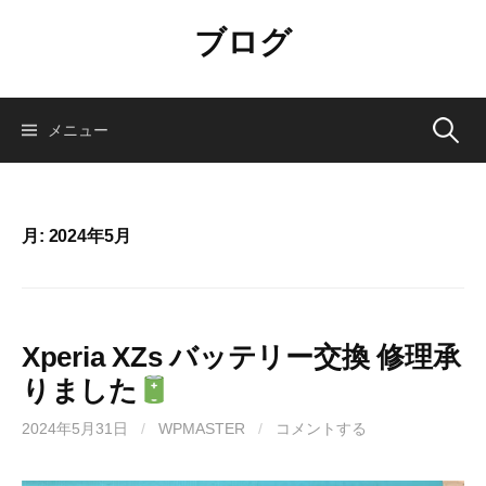
コ
ブログ
ン
テ
ン
ツ
検
メニュー
へ
ス
索:
キ
ッ
月:
2024年5月
プ
Xperia XZs バッテリー交換 修理承
りました
2024年5月31日
/
WPMASTER
/
コメントする