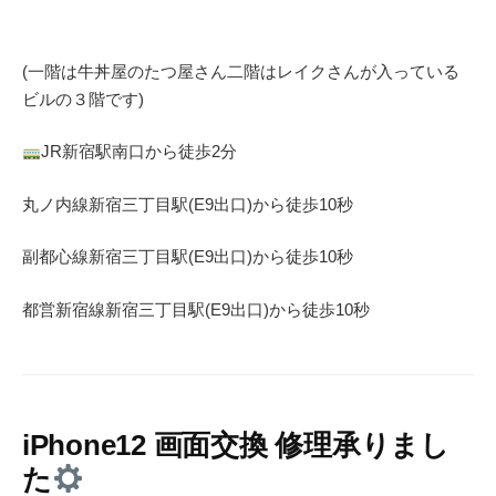
(一階は牛丼屋のたつ屋さん
二階はレイクさんが入っている
ビルの３階です)
JR
新宿駅南口から徒歩
2
分
丸ノ内線
新宿三丁目駅(
E9
出口)から徒歩
10
秒
副都心線
新宿三丁目駅(
E9
出口)から徒歩
10
秒
都営新宿線
新宿三丁目駅(
E9
出口)から徒歩
10
秒
iPhone12 画面交換 修理承りまし
た