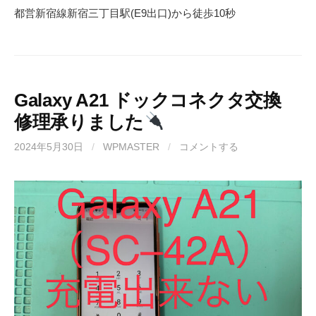
都営新宿線
新宿三丁目駅(
E9
出口)から徒歩
10
秒
Galaxy A21 ドックコネクタ交換
修理承りました
2024年5月30日
/
WPMASTER
/
コメントする