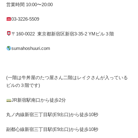
営業時間
10:00
〜
20:00
03-3226-5509
〒
160-0022
東京都
新宿区
新宿
3-35-2 YM
ビル３階
sumahoshuuri.com
(一階は牛丼屋のたつ屋さん
二階はレイクさんが入っている
ビルの３階です)
JR
新宿駅南口から徒歩
2
分
丸ノ内線
新宿三丁目駅(
E9
出口)から徒歩
10
秒
副都心線
新宿三丁目駅(
E9
出口)から徒歩
10
秒