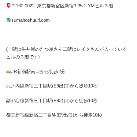
〒
160-0022
東京都
新宿区
新宿
3-35-2 YM
ビル３階
sumahoshuuri.com
(一階は牛丼屋のたつ屋さん
二階はレイクさんが入っている
ビルの３階です)
JR
新宿駅南口から徒歩
2
分
丸ノ内線
新宿三丁目駅(
E9
出口)から徒歩
10
秒
副都心線
新宿三丁目駅(
E9
出口)から徒歩
10
秒
都営新宿線
新宿三丁目駅(
E9
出口)から徒歩
10
秒