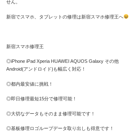
せん。
新宿でスマホ、タブレットの修理は新宿スマホ修理王へ
新宿スマホ修理王
◎
iPhone iPad Xperia HUAWEI AQUOS Galaxy
その他
Android(アンドロイド)
も幅広く対応！
◎都内最安値に挑戦！
◎即日修理
最短
15
分で修理可能！
◎大切なデータもそのまま修理可能です！
◎基板修理
ロゴループ
データ取り出しも得意です！