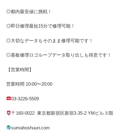
◎都内最安値に挑戦！
◎即日修理
最短
15
分で修理可能！
◎大切なデータもそのまま修理可能です！
◎基板修理
ロゴループ
データ取り出しも得意です！
【営業時間】
営業時間
10:00
〜
20:00
03-3226-5509
〒
160-0022
東京都
新宿区
新宿
3-35-2 YM
ビル３階
sumahoshuuri.com