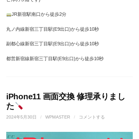
JR
新宿駅南口から徒歩
2
分
丸ノ内線
新宿三丁目駅(
E9
出口)から徒歩
10
秒
副都心線
新宿三丁目駅(
E9
出口)から徒歩
10
秒
都営新宿線
新宿三丁目駅(
E9
出口)から徒歩
10
秒
iPhone11 画面交換 修理承りまし
た
2024年5月30日
/
WPMASTER
/
コメントする