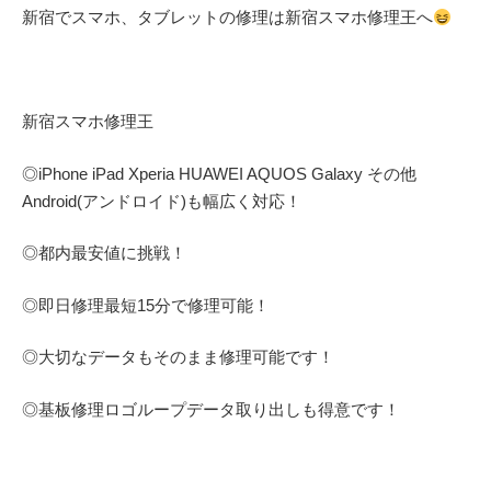
新宿でスマホ、タブレットの修理は新宿スマホ修理王へ
新宿スマホ修理王
◎
iPhone iPad Xperia HUAWEI AQUOS Galaxy
その他
Android(アンドロイド)
も幅広く対応！
◎都内最安値に挑戦！
◎即日修理
最短
15
分で修理可能！
◎大切なデータもそのまま修理可能です！
◎基板修理
ロゴループ
データ取り出しも得意です！