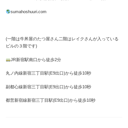
sumahoshuuri.com
(一階は牛丼屋のたつ屋さん
二階はレイクさんが入っている
ビルの３階です)
JR
新宿駅南口から徒歩
2
分
丸ノ内線
新宿三丁目駅(
E9
出口)から徒歩
10
秒
副都心線
新宿三丁目駅(
E9
出口)から徒歩
10
秒
都営新宿線
新宿三丁目駅(
E9
出口)から徒歩
10秒