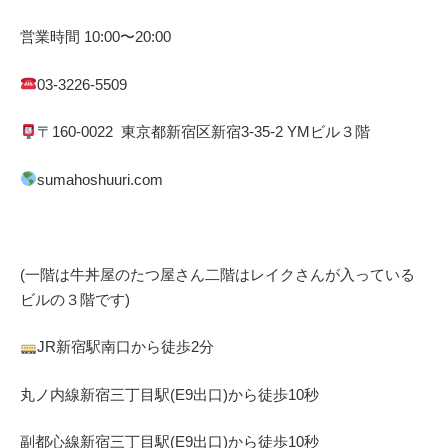
営業時間
10:00
〜
20:00
03-3226-5509
〒
160-0022
東京都
新宿区
新宿
3-35-2 YM
ビル３階
sumahoshuuri.com
(一階は牛丼屋のたつ屋さん
二階はレイクさんが入っている
ビルの３階です)
JR
新宿駅南口から徒歩
2
分
丸ノ内線
新宿三丁目駅(
E9
出口)から徒歩
10
秒
副都心線
新宿三丁目駅(
E9
出口)から徒歩
10
秒