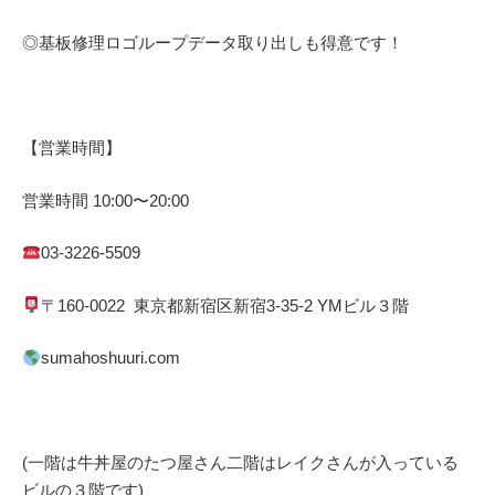
◎基板修理
ロゴループ
データ取り出しも得意です！
【営業時間】
営業時間
10:00
〜
20:00
03-3226-5509
〒
160-0022
東京都
新宿区
新宿
3-35-2 YM
ビル３階
sumahoshuuri.com
(一階は牛丼屋のたつ屋さん
二階はレイクさんが入っている
ビルの３階です)