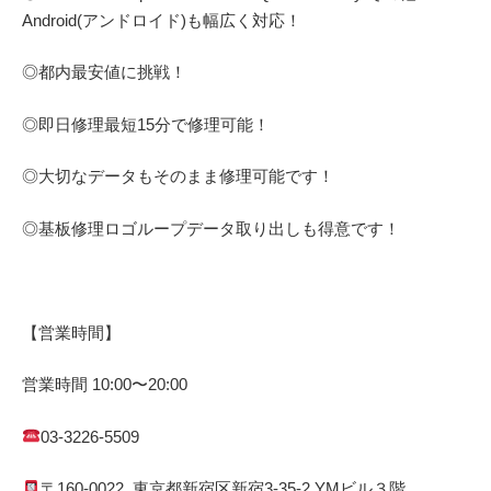
Android(アンドロイド)
も幅広く対応！
◎都内最安値に挑戦！
◎即日修理
最短
15
分で修理可能！
◎大切なデータもそのまま修理可能です！
◎基板修理
ロゴループ
データ取り出しも得意です！
【営業時間】
営業時間
10:00
〜
20:00
03-3226-5509
〒
160-0022
東京都
新宿区
新宿
3-35-2 YM
ビル３階