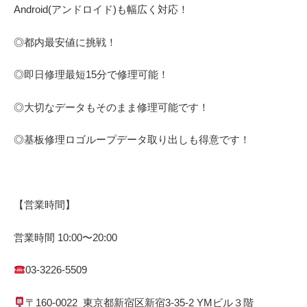
Android(アンドロイド)
も幅広く対応！
◎都内最安値に挑戦！
◎即日修理
最短
15
分で修理可能！
◎大切なデータもそのまま修理可能です！
◎基板修理
ロゴループ
データ取り出しも得意です！
【営業時間】
営業時間
10:00
〜
20:00
03-3226-5509
〒
160-0022
東京都
新宿区
新宿
3-35-2 YM
ビル３階