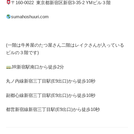
〒
160-0022
東京都
新宿区
新宿
3-35-2 YM
ビル３階
sumahoshuuri.com
(一階は牛丼屋のたつ屋さん
二階はレイクさんが入っている
ビルの３階です)
JR
新宿駅南口から徒歩
2
分
丸ノ内線
新宿三丁目駅(
E9
出口)から徒歩
10
秒
副都心線
新宿三丁目駅(
E9
出口)から徒歩
10
秒
都営新宿線
新宿三丁目駅(
E9
出口)から徒歩
10
秒