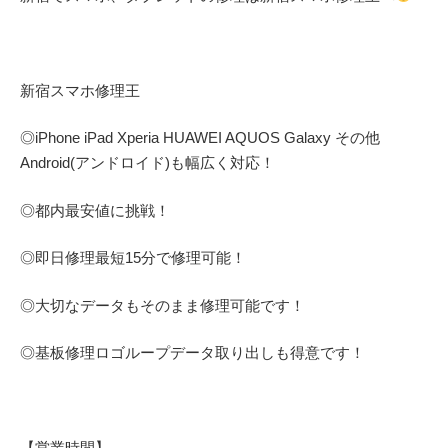
新宿スマホ修理王
◎
iPhone iPad Xperia HUAWEI AQUOS Galaxy
その他
Android(アンドロイド)
も幅広く対応！
◎都内最安値に挑戦！
◎即日修理
最短
15
分で修理可能！
◎大切なデータもそのまま修理可能です！
◎基板修理
ロゴループ
データ取り出しも得意です！
【営業時間】