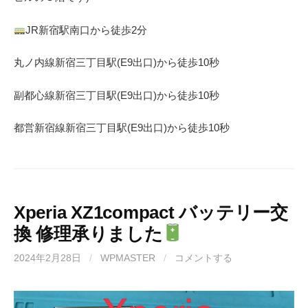
JR
新宿駅南口から徒歩
2
分
丸ノ内線
新宿三丁目駅(
E9
出口)から徒歩
10
秒
副都心線
新宿三丁目駅(
E9
出口)から徒歩
10
秒
都営新宿線
新宿三丁目駅(
E9
出口)から徒歩
10秒
Xperia XZ1compact バッテリー交
換 修理承りました
2024年2月28日
/
WPMASTER
/
コメントする