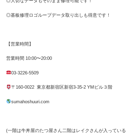
◎大切なデータもそのまま修理可能です！
◎基板修理
ロゴループ
データ取り出しも得意です！
【営業時間】
営業時間
10:00
〜
20:00
03-3226-5509
〒
160-0022
東京都
新宿区
新宿
3-35-2 YM
ビル３階
sumahoshuuri.com
(一階は牛丼屋のたつ屋さん
二階はレイクさんが入っている