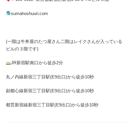
sumahoshuuri.com
(一階は牛丼屋のたつ屋さん
二階はレイクさんが入っている
ビルの３階です)
JR
新宿駅南口から徒歩
2
分
丸ノ内線
新宿三丁目駅(
E9
出口)から徒歩
10
秒
副都心線
新宿三丁目駅(
E9
出口)から徒歩
10
秒
都営新宿線
新宿三丁目駅(
E9
出口)から徒歩
10
秒