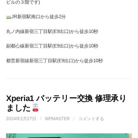
ビルの３階です)
JR
新宿駅南口から徒歩
2
分
丸ノ内線
新宿三丁目駅(
E9
出口)から徒歩
10
秒
副都心線
新宿三丁目駅(
E9
出口)から徒歩
10
秒
都営新宿線
新宿三丁目駅(
E9
出口)から徒歩
10秒
Xperia1 バッテリー交換 修理承り
ました
2024年2月27日
/
WPMASTER
/
コメントする