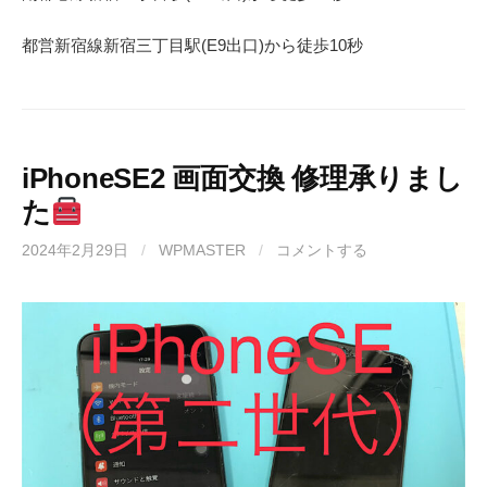
都営新宿線
新宿三丁目駅(
E9
出口)から徒歩
10
秒
iPhoneSE2 画面交換 修理承りまし
た
2024年2月29日
/
WPMASTER
/
コメントする