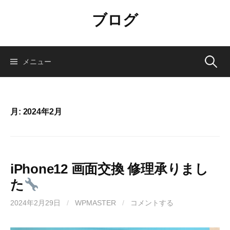
コ
ブログ
ン
テ
ン
ツ
検
メニュー
へ
ス
索:
キ
ッ
月:
2024年2月
プ
iPhone12 画面交換 修理承りまし
た
2024年2月29日
/
WPMASTER
/
コメントする