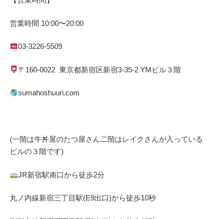
営業時間
10:00
〜
20:00
03-3226-5509
〒
160-0022
東京都
新宿区
新宿
3-35-2 YM
ビル３階
sumahoshuuri.com
(一階は牛丼屋のたつ屋さん
二階はレイクさんが入っている
ビルの３階です)
JR
新宿駅南口から徒歩
2
分
丸ノ内線
新宿三丁目駅(
E9
出口)から徒歩
10
秒