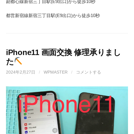
副都心線
新宿三丁目駅(
E9
出口)から徒歩
10
秒
都営新宿線
新宿三丁目駅(
E9
出口)から徒歩
10秒
iPhone11 画面交換 修理承りまし
た
2024年2月27日
/
WPMASTER
/
コメントする