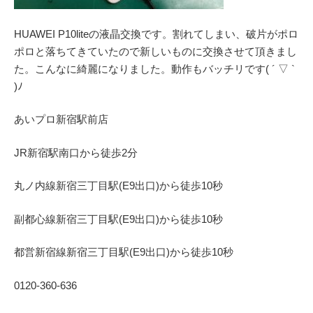
HUAWEI P10liteの液晶交換です。割れてしまい、破片がポロ
ポロと落ちてきていたので新しいものに交換させて頂きまし
た。こんなに綺麗になりました。動作もバッチリです( ´ ▽ `
)ﾉ
あいプロ
新宿駅前店
JR
新宿駅南口から徒歩
2
分
丸ノ内線
新宿三丁目駅(
E9
出口)から徒歩
10
秒
副都心線
新宿三丁目駅(
E9
出口)から徒歩
10
秒
都営新宿線
新宿三丁目駅(
E9
出口)から徒歩
10
秒
0120-360-636