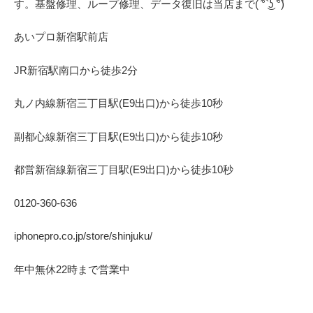
す。基盤修理、ループ修理、データ復旧は当店まで( ͡° ͜ʖ ͡°)
あいプロ
新宿駅前店
JR
新宿駅南口から徒歩
2
分
丸ノ内線
新宿三丁目駅(
E9
出口)から徒歩
10
秒
副都心線
新宿三丁目駅(
E9
出口)から徒歩
10
秒
都営新宿線
新宿三丁目駅(
E9
出口)から徒歩
10
秒
0120-360-636
iphonepro.co.jp/store/shinjuku/
年中無休
22
時まで営業中