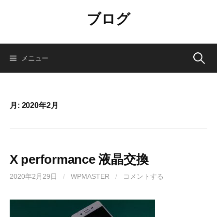
コ
ブログ
ン
テ
ン
ツ
検
メニュー
へ
ス
索:
キ
ッ
月:
2020年2月
プ
X performance 液晶交換
2020年2月29日
/
WPMASTER
/
コメントする