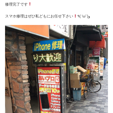
‎修理完了です
‎スマホ修理はぜひ私どもにお任せ下さい
٩( ‘ω’ )و