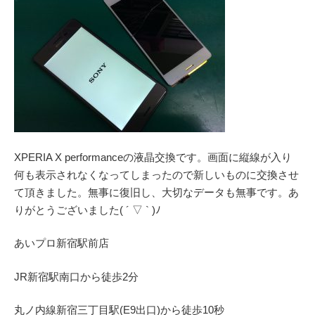
XPERIA X performanceの液晶交換です。画面に縦線が入り
何も表示されなくなってしまったので新しいものに交換させ
て頂きました。無事に復旧し、大切なデータも無事です。あ
りがとうございました( ´ ▽ ` )ﾉ
あいプロ
新宿駅前店
JR
新宿駅南口から徒歩
2
分
丸ノ内線
新宿三丁目駅(
E9
出口)から徒歩
10
秒