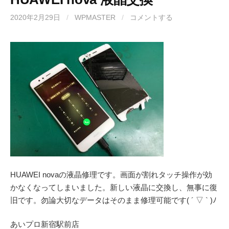
2020年2月29日
/
WPMASTER
/
コメントする
HUAWEI novaの液晶修理です。画面が割れタッチ操作が効
かなくなってしまいました。新しい液晶に交換し、無事に復
旧です。勿論大切なデータはそのまま修理可能です( ´ ▽ ` )ﾉ
あいプロ
新宿駅前店