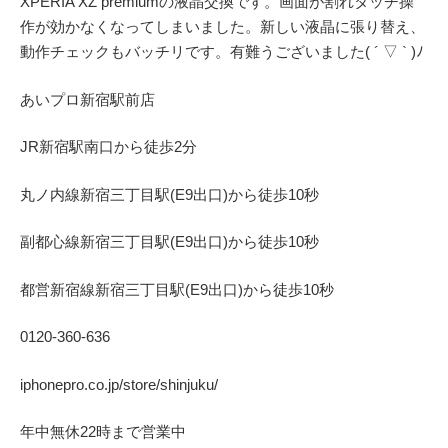
XPERIA XZ premiumの液晶交換です。画面が割れタッチ操
作が効かなくなってしまいました。新しい液晶に張り替え、
動作チェックもバッチリです。有難うございました( ´ ▽ ` )ﾉ
あいプロ
新宿駅前店
JR
新宿駅南口から徒歩
2
分
丸ノ内線
新宿三丁目駅(
E9
出口)から徒歩
10
秒
副都心線
新宿三丁目駅(
E9
出口)から徒歩
10
秒
都営新宿線
新宿三丁目駅(
E9
出口)から徒歩
10
秒
0120-360-636
iphonepro.co.jp/store/shinjuku/
年中無休
22
時まで営業中