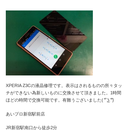
XPERIA Z3Cの液晶修理です。表示はされるものの所々タッ
チができない為新しいものに交換させて頂きました。1時間
ほどの時間で交換可能です。有難うございました( ͡° ͜ʖ ͡°)
あいプロ
新宿駅前店
JR
新宿駅南口から徒歩
2
分