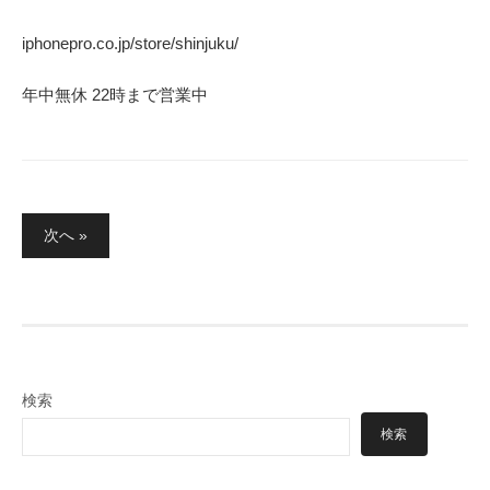
iphonepro.co.jp/store/shinjuku/
年中無休 22時まで営業中
投
次へ »
稿
の
ペ
ー
ジ
検索
送
検索
り