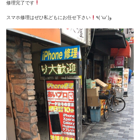
‎修理完了です
‎スマホ修理はぜひ私どもにお任せ下さい
٩( ‘ω’ )و