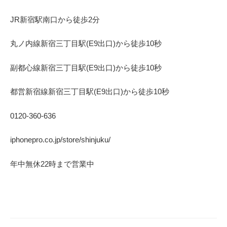
JR
新宿駅南口から徒歩
2
分
丸ノ内線
新宿三丁目駅(
E9
出口)から徒歩
10
秒
副都心線
新宿三丁目駅(
E9
出口)から徒歩
10
秒
都営新宿線
新宿三丁目駅(
E9
出口)から徒歩
10
秒
0120-360-636
iphonepro.co.jp/store/shinjuku/
年中無休
22
時まで営業中