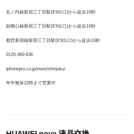
丸ノ内線
新宿三丁目駅(
E9
出口)から徒歩
10
秒
副都心線
新宿三丁目駅(
E9
出口)から徒歩
10
秒
都営新宿線
新宿三丁目駅(
E9
出口)から徒歩
10
秒
0120-360-636
iphonepro.co.jp/store/shinjuku/
年中無休
22
時まで営業中
HUAWEI nova 液晶交換