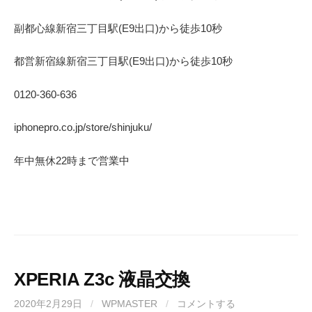
副都心線
新宿三丁目駅(
E9
出口)から徒歩
10
秒
都営新宿線
新宿三丁目駅(
E9
出口)から徒歩
10
秒
0120-360-636
iphonepro.co.jp/store/shinjuku/
年中無休
22
時まで営業中
XPERIA Z3c 液晶交換
2020年2月29日
/
WPMASTER
/
コメントする