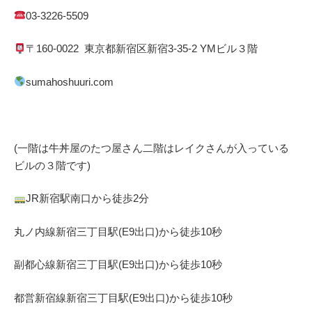
03-3226-5509
〒
160-0022
東京都
新宿区
新宿
3-35-2 YM
ビル３階
sumahoshuuri.com
(一階は牛丼屋のたつ屋さん
二階はレイクさんが入っている
ビルの３階です)
JR
新宿駅南口から徒歩
2
分
丸ノ内線
新宿三丁目駅(
E9
出口)から徒歩
10
秒
副都心線
新宿三丁目駅(
E9
出口)から徒歩
10
秒
都営新宿線
新宿三丁目駅(
E9
出口)から徒歩
10
秒