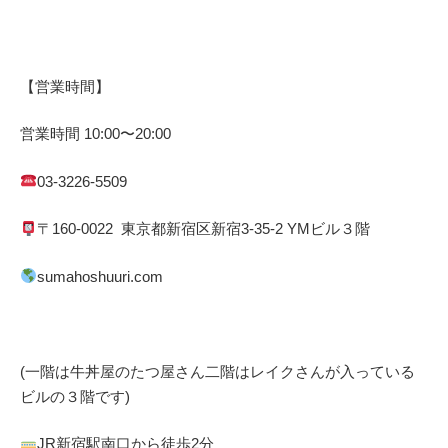
【営業時間】
営業時間
10:00
〜
20:00
03-3226-5509
〒
160-0022
東京都
新宿区
新宿
3-35-2 YM
ビル３階
sumahoshuuri.com
(一階は牛丼屋のたつ屋さん
二階はレイクさんが入っている
ビルの３階です)
JR
新宿駅南口から徒歩
2
分