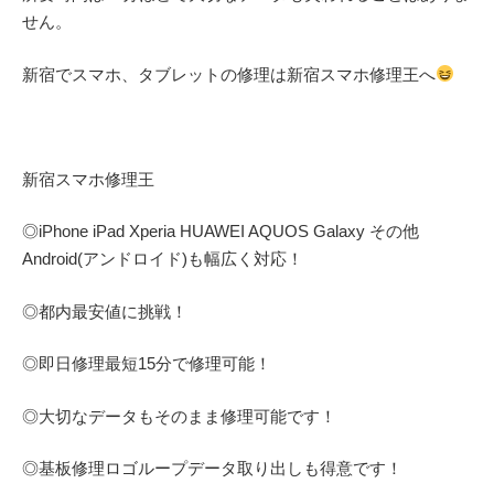
せん。
新宿でスマホ、タブレットの修理は新宿スマホ修理王へ
新宿スマホ修理王
◎
iPhone iPad Xperia HUAWEI AQUOS Galaxy
その他
Android(アンドロイド)
も幅広く対応！
◎都内最安値に挑戦！
◎即日修理
最短
15
分で修理可能！
◎大切なデータもそのまま修理可能です！
◎基板修理
ロゴループ
データ取り出しも得意です！