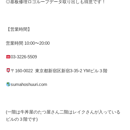
◎基板修理
ロゴループ
データ取り出しも得意です！
【営業時間】
営業時間
10:00
〜
20:00
03-3226-5509
〒
160-0022
東京都
新宿区
新宿
3-35-2 YM
ビル３階
sumahoshuuri.com
(一階は牛丼屋のたつ屋さん
二階はレイクさんが入っている
ビルの３階です)