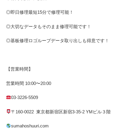
◎即日修理
最短
15
分で修理可能！
◎大切なデータもそのまま修理可能です！
◎基板修理
ロゴループ
データ取り出しも得意です！
【営業時間】
営業時間
10:00
〜
20:00
03-3226-5509
〒
160-0022
東京都
新宿区
新宿
3-35-2 YM
ビル３階
sumahoshuuri.com