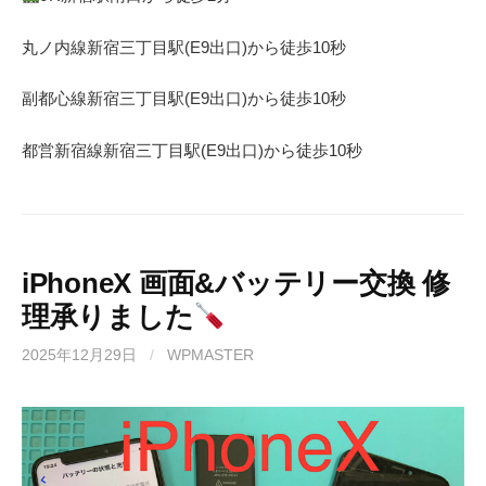
丸ノ内線
新宿三丁目駅(
E9
出口)から徒歩
10
秒
副都心線
新宿三丁目駅(
E9
出口)から徒歩
10
秒
都営新宿線
新宿三丁目駅(
E9
出口)から徒歩
10秒
iPhoneX 画面&バッテリー交換 修
理承りました
2025年12月29日
/
WPMASTER