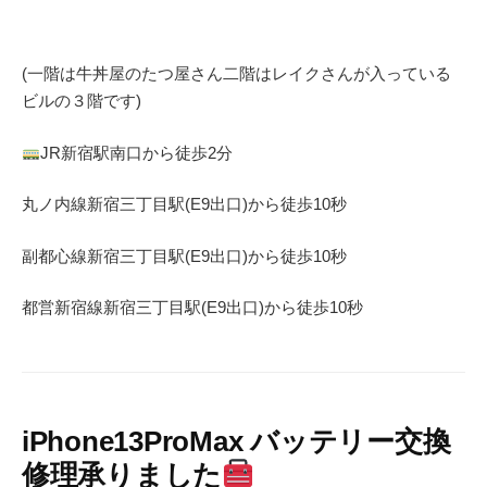
(一階は牛丼屋のたつ屋さん
二階はレイクさんが入っている
ビルの３階です)
JR
新宿駅南口から徒歩
2
分
丸ノ内線
新宿三丁目駅(
E9
出口)から徒歩
10
秒
副都心線
新宿三丁目駅(
E9
出口)から徒歩
10
秒
都営新宿線
新宿三丁目駅(
E9
出口)から徒歩
10秒
iPhone13ProMax バッテリー交換
修理承りました