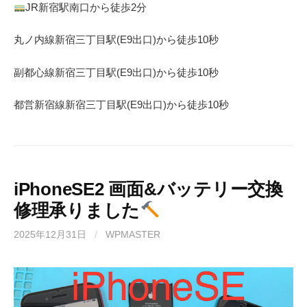
JR
新宿駅南口から徒歩
2
分
丸ノ内線
新宿三丁目駅(
E9
出口)から徒歩
10
秒
副都心線
新宿三丁目駅(
E9
出口)から徒歩
10
秒
都営新宿線
新宿三丁目駅(
E9
出口)から徒歩
10
秒
iPhoneSE2 画面&バッテリー交換
修理承りました
2025年12月31日
/
WPMASTER