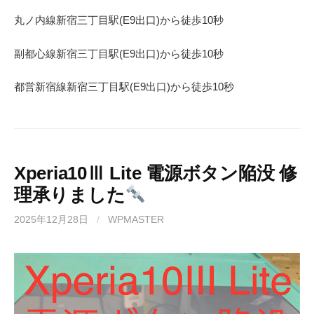
丸ノ内線
新宿三丁目駅(
E9
出口)から徒歩
10
秒
副都心線
新宿三丁目駅(
E9
出口)から徒歩
10
秒
都営新宿線
新宿三丁目駅(
E9
出口)から徒歩
10秒
Xperia10Ⅲ Lite 電源ボタン陥没 修
理承りました
2025年12月28日
/
WPMASTER