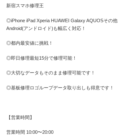
新宿スマホ修理王
◎
iPhone iPad Xperia HUAWEI Galaxy AQUOS
その他
Android(アンドロイド)
も幅広く対応！
◎都内最安値に挑戦！
◎即日修理
最短
15
分で修理可能！
◎大切なデータもそのまま修理可能です！
◎基板修理
ロゴループ
データ取り出しも得意です！
【営業時間】
営業時間
10:00
〜
20:00