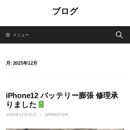
コ
ブログ
ン
テ
ン
ツ
検
メニュー
へ
ス
索:
キ
ッ
月:
2025年12月
プ
iPhone12 バッテリー膨張 修理承
りました
2025年12月31日
/
WPMASTER