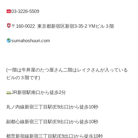
03-3226-5509
〒
160-0022
東京都
新宿区
新宿
3-35-2 YM
ビル３階
sumahoshuuri.com
(一階は牛丼屋のたつ屋さん
二階はレイクさんが入っている
ビルの３階です)
JR
新宿駅南口から徒歩
2
分
丸ノ内線
新宿三丁目駅(
E9
出口)から徒歩
10
秒
副都心線
新宿三丁目駅(
E9
出口)から徒歩
10
秒
都営新宿線
新宿三丁目駅(
E9
出口)から徒歩
10秒