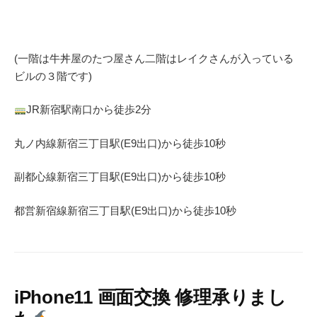
(一階は牛丼屋のたつ屋さん
二階はレイクさんが入っている
ビルの３階です)
JR
新宿駅南口から徒歩
2
分
丸ノ内線
新宿三丁目駅(
E9
出口)から徒歩
10
秒
副都心線
新宿三丁目駅(
E9
出口)から徒歩
10
秒
都営新宿線
新宿三丁目駅(
E9
出口)から徒歩
10秒
iPhone11 画面交換 修理承りまし