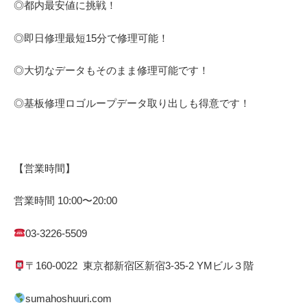
◎都内最安値に挑戦！
◎即日修理
最短
15
分で修理可能！
◎大切なデータもそのまま修理可能です！
◎基板修理
ロゴループ
データ取り出しも得意です！
【営業時間】
営業時間
10:00
〜
20:00
03-3226-5509
〒
160-0022
東京都
新宿区
新宿
3-35-2 YM
ビル３階
sumahoshuuri.com