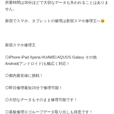
所要時間は30分ほどで大切なデータも失われることはありま
せん。
新宿でスマホ、タブレットの修理は新宿スマホ修理王へ
新宿スマホ修理王
◎
iPhone iPad Xperia HUAWEI AQUOS Galaxy
その他
Android(アンドロイド)
も幅広く対応！
◎都内最安値に挑戦！
◎即日修理
最短
15
分で修理可能！
◎大切なデータもそのまま修理可能です！
◎基板修理
ロゴループ
データ取り出しも得意です！