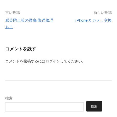
投
古い投稿
新しい投稿
感染防止策の徹底 郵送修理
i Phone X カメラ交換
稿
も！
ナ
ビ
コメントを残す
ゲ
ー
コメントを投稿するには
ログイン
してください。
シ
ョ
ン
検索
検索