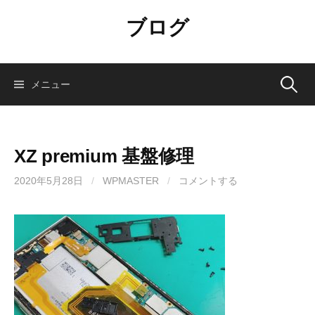
コ
ブログ
ン
テ
ン
ツ
検
メニュー
へ
ス
索:
キ
ッ
XZ premium 基盤修理
プ
2020年5月28日
/
WPMASTER
/
コメントする