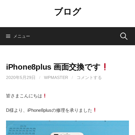
コ
ブログ
ン
テ
ン
ツ
検
メニュー
へ
ス
索:
キ
ッ
iPhone8plus 画面交換です
プ
2020年5月29日
/
WPMASTER
/
コメントする
皆さまこんにちは
D様より、iPhone8plusの修理を承りました