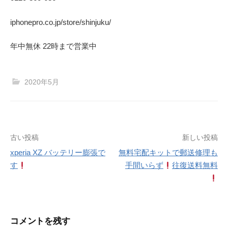
iphonepro.co.jp/store/shinjuku/
年中無休 22時まで営業中
2020年5月
投
古い投稿
新しい投稿
xperia XZ バッテリー膨張で
無料宅配キットで郵送修理も
稿
す
手間いらず
往復送料無料
ナ
ビ
ゲ
コメントを残す