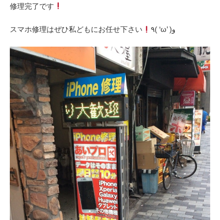
‎修理完了です
‎スマホ修理はぜひ私どもにお任せ下さい
٩( ‘ω’ )و