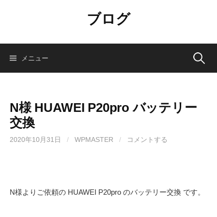
コ
ブログ
ン
テ
ン
ツ
検
メニュー
へ
ス
索:
キ
ッ
N様 HUAWEI P20pro バッテリー
プ
交換
2020年10月31日
/
WPMASTER
/
コメントする
N様よりご依頼の HUAWEI P20pro のバッテリー交換 です。