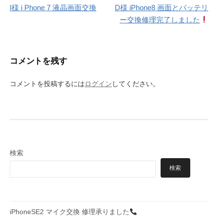
I様 i Phone 7 液晶画面交換
D様 iPhone8 画面とバッテリ
稿
ー交換修理完了しました
ナ
ビ
コメントを残す
ゲ
ー
コメントを投稿するには
ログイン
してください。
シ
ョ
ン
検索
検索
iPhoneSE2 マイク交換 修理承りました