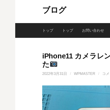
コ
ブログ
ン
テ
ン
ツ
トップ
トップ
お問い合わせ
へ
ス
キ
iPhone11 カメ
ッ
た
プ
2022年3月31日
/
WPMASTER
/
コメ