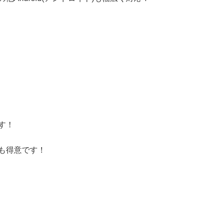
す！
も得意です！