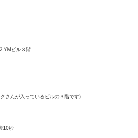
-2 YM
ビル３階
クさんが入っているビルの３階です)
歩
10
秒