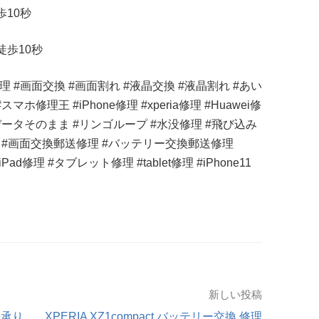
歩
10
秒
徒歩
10
秒
理
#
画面交換
#
画面割れ
#
液晶交換
#
液晶割れ
#
あい
#
スマホ修理王
#iPhone
修理
#xperia
修理
#Huawei
修
データそのまま
#
リンゴループ
#
水没修理
#
飛び込み
#
画面交換郵送修理
#
バッテリー交換郵送修理
iPad
修理
#
タブレット修理
#tablet
修理
#iPhone11
新しい投稿
 承り
XPERIA XZ1compact バッテリー交換 修理