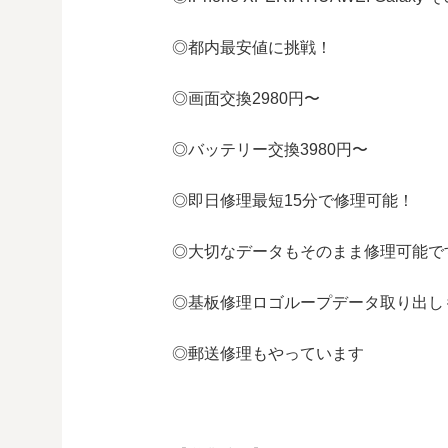
◎都内最安値に挑戦！
◎画面交換2
980
円〜
◎バッテリー交換
3980
円〜
◎即日修理
最短
15
分で修理可能！
◎大切なデータもそのまま修理可能で
◎基板修理
ロゴループ
データ取り出し
◎郵送修理もやっています