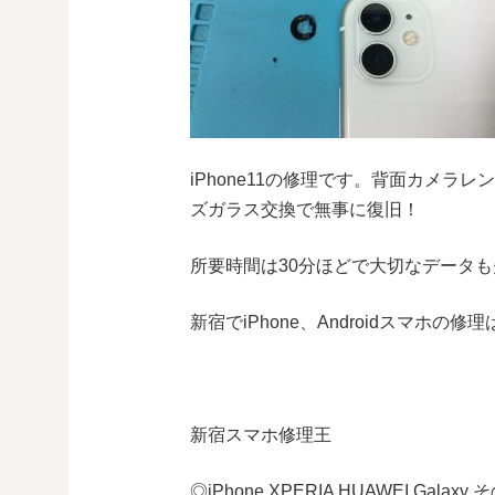
iPhone11の修理です。背面カメ
ズガラス交換で無事に復旧！
所要時間は30分ほどで大切なデータ
新宿でiPhone、Androidスマホの
新宿スマホ修理王
◎
iPhone XPERIA HUAWEI Galaxy
そ