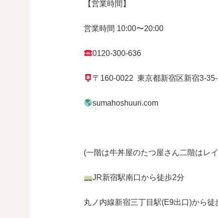
【営業時間】
営業時間
10:00
〜
20:00
0120-300-636
〒
160-0022
東京都
新宿区
新宿
3-35
sumahoshuuri.com
(一階は牛丼屋のたつ屋さん
二階はレイ
JR
新宿駅南口から徒歩
2
分
丸ノ内線
新宿三丁目駅(
E9
出口)から徒