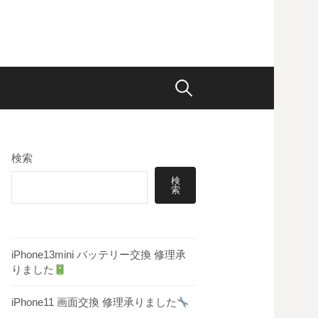
検
索:
検索
検
索
iPhone13mini バッテリー交換 修理承
りました
iPhone11 画面交換 修理承りました