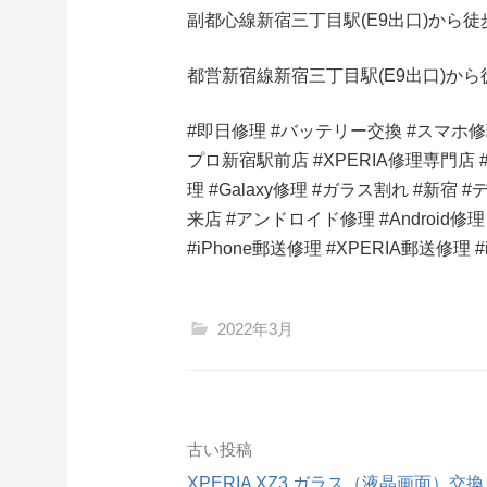
副都心線
新宿三丁目駅(
E9
出口)から徒
都営新宿線
新宿三丁目駅(
E9
出口)から
#
即日修理
#
バッテリー交換
#
スマホ修
プロ新宿駅前店
#XPERIA
修理専門店
理
#Galaxy
修理
#
ガラス割れ
#
新宿
#
来店
#
アンドロイド修理
#Android
修理
#iPhone
郵送修理
#XPERIA
郵送修理
#
2022年3月
投
古い投稿
XPERIA XZ3 ガラス（液晶画面）交換