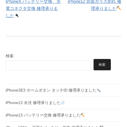
iPhoneX バッテリー交換、充
iPhone12 背面ガラス割れ 修
稿
電コネクタ交換 修理承りま
理承りました
ナ
した
ビ
ゲ
ー
シ
検索
ョ
検索
ン
iPhoneSE3 ホームボタン タッチID 修理承りました
iPhone13 水没 修理承りました
iPhone13 バッテリー交換 修理承りました