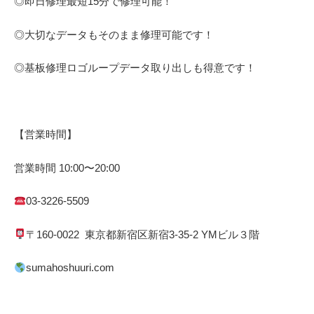
◎即日修理
最短
15
分で修理可能！
◎大切なデータもそのまま修理可能です！
◎基板修理
ロゴループ
データ取り出しも得意です！
【営業時間】
営業時間
10:00
〜
20:00
03-3226-5509
〒
160-0022
東京都
新宿区
新宿
3-35-2 YM
ビル３階
sumahoshuuri.com