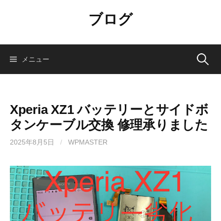
コ
ブログ
ン
テ
ン
ツ
検
メニュー
へ
ス
索:
キ
ッ
Xperia XZ1 バッテリーとサイドボ
プ
タンケーブル交換 修理承りました
2025年8月5日
/
WPMASTER