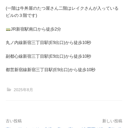
(一階は牛丼屋のたつ屋さん
二階はレイクさんが入っている
ビルの３階です)
JR
新宿駅南口から徒歩
2
分
丸ノ内線
新宿三丁目駅(
E9
出口)から徒歩
10
秒
副都心線
新宿三丁目駅(
E9
出口)から徒歩
10
秒
都営新宿線
新宿三丁目駅(
E9
出口)から徒歩
10
秒
2025年8月
投
古い投稿
新しい投稿