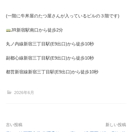
(一階に牛丼屋のたつ屋さん
が入っているビルの３階です)
JR
新宿駅南口から徒歩
2
分
丸ノ内線
新宿三丁目駅(
E9
出口)から徒歩
10
秒
副都心線
新宿三丁目駅(
E9
出口)から徒歩
10
秒
都営新宿線
新宿三丁目駅(
E9
出口)から徒歩
10
秒
2026年6月
投
古い投稿
新しい投稿