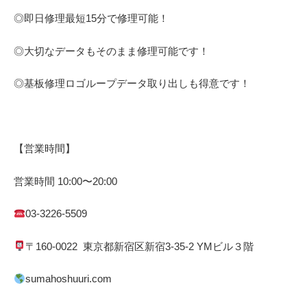
◎即日修理
最短
15
分で修理可能！
◎大切なデータもそのまま修理可能です！
◎基板修理
ロゴループ
データ取り出しも得意です！
【営業時間】
営業時間
10:00
〜
20:00
03-3226-5509
〒
160-0022
東京都
新宿区
新宿
3-35-2 YM
ビル３階
sumahoshuuri.com